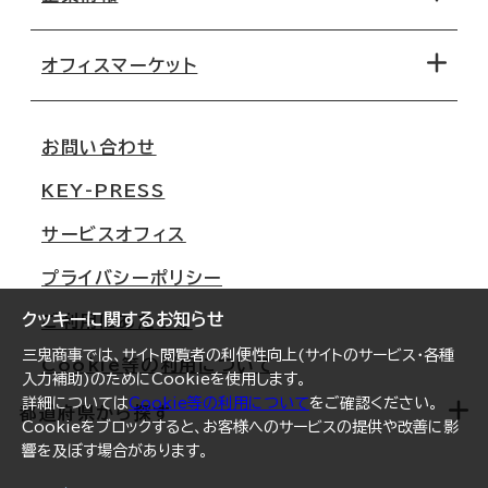
オフィス探しのためのチェックポイント
路線・駅から探す
移転コストシミュレーション
オフィスマーケット
会社概要
移転スケジュール
支店情報
オフィス移転Q&A
お問い合わせ
東京
三鬼商事が選ばれる理由
KEY-PRESS
大阪
一般事業主行動計画
サービスオフィス
名古屋
採用情報
プライバシーポリシー
札幌
ご契約者様の声
クッキーに関するお知らせ
ご利用にあたって
仙台
三鬼商事では、サイト閲覧者の利便性向上(サイトのサービス・各種
Cookie等の利用について
横浜
入力補助)のためにCookieを使用します。
詳細については
Cookie等の利用について
をご確認ください。
福岡
都道府県から探す
Cookieをブロックすると、お客様へのサービスの提供や改善に影
響を及ぼす場合があります。
オフィスリポート