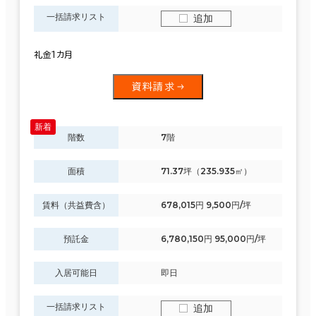
一括請求リスト
追加
礼金１カ月
資料請求
階数
7階
面積
71.37坪（235.935㎡）
賃料（共益費含）
678,015円 9,500円/坪
預託金
6,780,150円 95,000円/坪
入居可能日
即日
一括請求リスト
追加