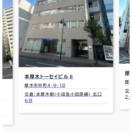
厚木フォ－ラムビル
第
厚木市泉町3-5
厚
交通：本厚木駅(小田急小田原線) 南口
口
交
2分
4