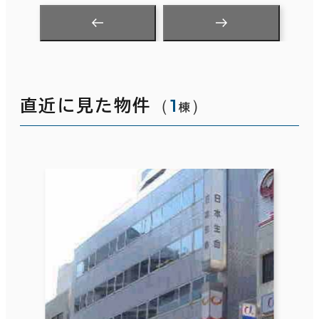
（
1
）
直近に見た物件
棟