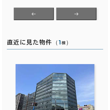
（
1
）
直近に見た物件
棟