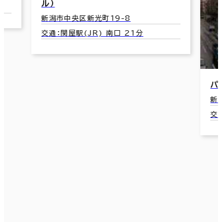
ル）
新潟市中央区新光町19-8
交通：関屋駅(JR) 南口 21分
パ
新
交