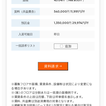
面積
45.04坪（148.893㎡）
賃料（共益費含）
540,000円 11,991円/坪
預託金
1,350,000円 29,974円/坪
入居可能日
即日
一括請求リスト
追加
資料請求
※募集フロアや面積、賃貸条件、設備等は状況により変更にな
る場合があります。
※（案）のフロアは分割または一括貸の面積例です。
※賃貸条件の上段は月額、下段は坪単価を表示します。
※賃料、共益費は別途消費税の対象となります。
※掲載写真や図面（パース含む）が現況と異なる場合は現況を