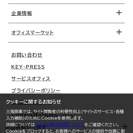
エリアから探す
地図から探す
企業情報
オフィス探しのためのチェックポイント
路線・駅から探す
移転コストシミュレーション
オフィスマーケット
会社概要
移転スケジュール
支店情報
オフィス移転Q&A
お問い合わせ
東京
三鬼商事が選ばれる理由
KEY-PRESS
大阪
一般事業主行動計画
サービスオフィス
名古屋
採用情報
プライバシーポリシー
札幌
ご契約者様の声
クッキーに関するお知らせ
ご利用にあたって
仙台
三鬼商事では、サイト閲覧者の利便性向上(サイトのサービス・各種
Cookie等の利用について
横浜
入力補助)のためにCookieを使用します。
詳細については
Cookie等の利用について
をご確認ください。
福岡
都道府県から探す
Cookieをブロックすると、お客様へのサービスの提供や改善に影