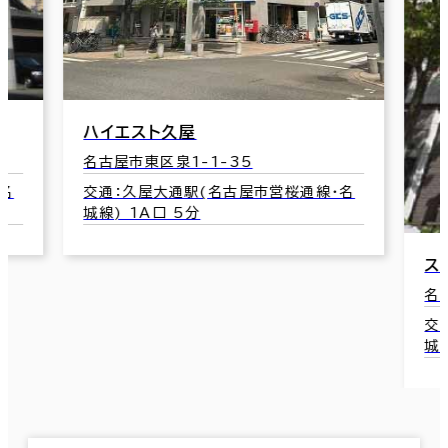
エスト久屋
屋市東区泉1-1-35
：久屋大通駅(名古屋市営桜通線･名
) 1A口 5分
ストークビル久屋
名古屋市東区泉1-2
交通：久屋大通駅(
城線) 1B口 2分