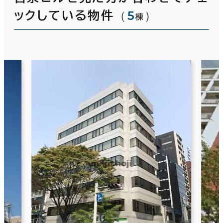
（
5
）
ックしている物件
棟