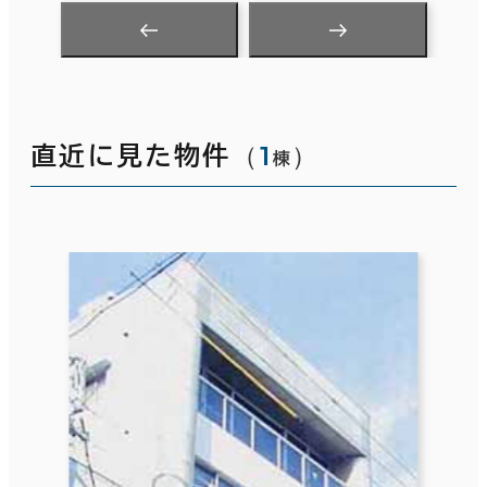
（
1
）
直近に見た物件
棟