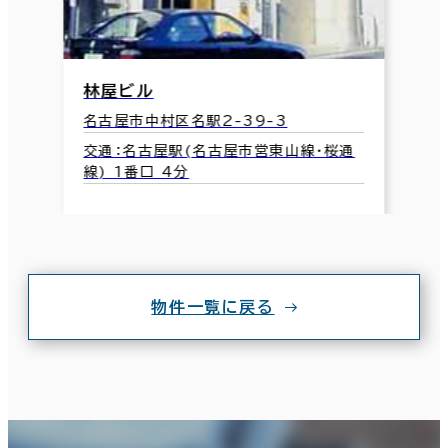
林屋ビル
名古屋市中村区名駅2-39-3
交通：名古屋駅(名古屋市営東山線･桜通
線) 1番口 4分
物件一覧に戻る