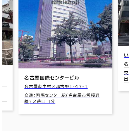
いちご名古屋ビル
名古屋市中村区名駅4-24-8
交通：近鉄名古屋駅(近鉄名古屋線) 中央
出口 6分
西
通
名
交
出