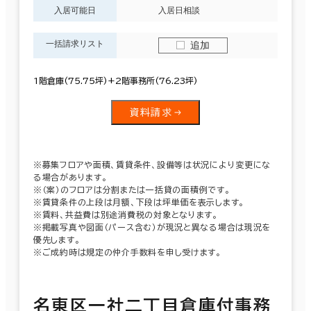
入居可能日
入居日相談
一括請求リスト
追加
1階倉庫(75.75坪)+2階事務所(76.23坪)
資料請求
※募集フロアや面積、賃貸条件、設備等は状況により変更にな
る場合があります。
※（案）のフロアは分割または一括貸の面積例です。
※賃貸条件の上段は月額、下段は坪単価を表示します。
※賃料、共益費は別途消費税の対象となります。
※掲載写真や図面（パース含む）が現況と異なる場合は現況を
優先します。
※ご成約時は規定の仲介手数料を申し受けます。
名東区一社二丁目倉庫付事務