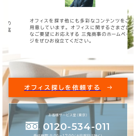
オフィスを探す他にも多彩なコンテンツをご
信頼の
用意しています。 オフィスに関するさまざま
 豊富
なご要望にお応えする 三鬼商事のホームペー
す。
ジをぜひお役立てください。
オフィス探しを依頼する
お客様サービス室（東京）
0120-534-011
受付時間：9:00〜17:00（土日祝日は除く）