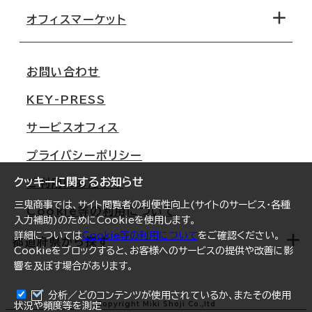
移転コストシミュレーション
オフィスマーケット
会社概要
移転スケジュール
支店情報
オフィス移転Q&A
お問い合わせ
東京
三鬼商事が選ばれる理由
KEY-PRESS
大阪
一般事業主行動計画
サービスオフィス
名古屋
採用情報
プライバシーポリシー
札幌
ご契約者様の声
クッキーに関するお知らせ
ご利用にあたって
仙台
三鬼商事では、サイト閲覧者の利便性向上(サイトのサービス・各種
Cookie等の利用について
横浜
入力補助)のためにCookieを使用します。
詳細については
Cookie等の利用について
をご確認ください。
福岡
都道府県から探す
Cookieをブロックすると、お客様へのサービスの提供や改善に影
響を及ぼす場合があります。
オフィスリポート
ログイン
分析／どのコンテンツが使用されているか、またその使用
北海道
Copyright Miki Shoji Co.,ltd
状況や頻度等を測定