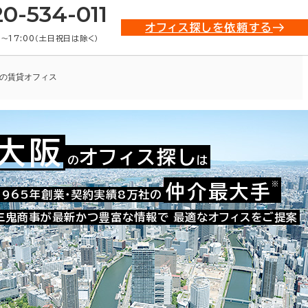
20-534-011
オフィス探しを依頼する
0〜17:00（土日祝日は除く）
の賃貸オフィス
大阪
オフィス探し
の
は
009-00512
お問い合わせ番号：
※
仲介最大手
1965年創業・契約実績8万社の
三鬼商事が最新かつ豊富な情報で
最適なオフィスをご提案
た。