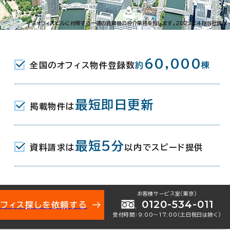
※オフィスビルに付帯する一連の賃貸借の仲介業務を指します。2023年4月当社調べ
60,000
全国のオフィス物件登録数
約
棟
最短即日更新
掲載物件は
最短5分
資料請求は
以内でスピード提供
お客様サービス室（東京）
0120-534-011
オフィス探しを依頼する
受付時間：9:00〜17:00（土日祝日は除く）