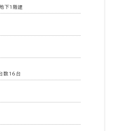
地下1階建
台数16台
基