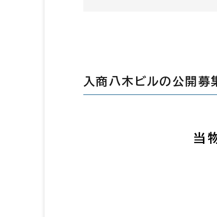
入商八木ビルの公開募
当