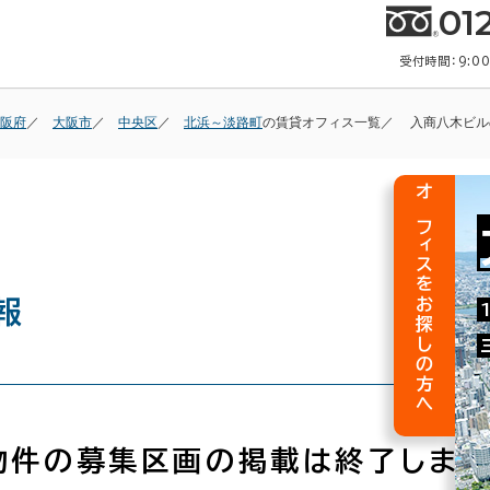
01
受付時間：9:0
阪府
大阪市
中央区
北浜～淡路町
の賃貸オフィス一覧
入商八木ビル
オフィスをお探しの方へ
報
物件の募集区画の掲載は終了しまし