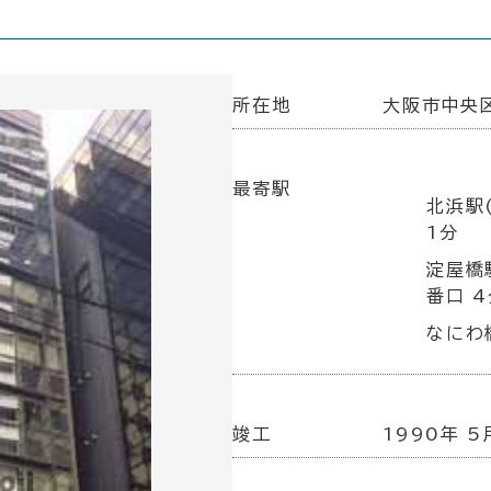
所在地
大阪市中央区
最寄駅
北浜駅
1分
淀屋橋
番口 4
なにわ
竣工
1990年 5