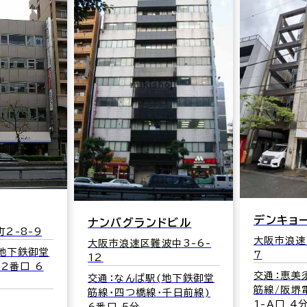
デンキョ
ナンバグランドビル
2-8-9
大阪市浪速
大阪市浪速区難波中3-6-
(地下鉄御堂
7
12
 2番口 6
交通：恵美
交通：なんば駅(地下鉄御堂
筋線/阪堺
筋線･四つ橋線･千日前線)
1-A口 4
6番口 5分