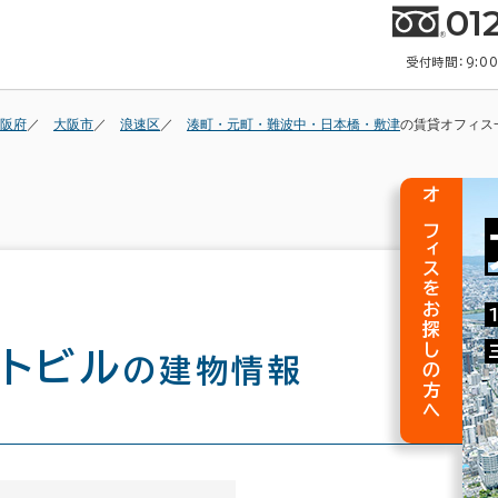
01
受付時間：9:0
阪府
大阪市
浪速区
湊町・元町・難波中・日本橋・敷津
の賃貸オフィス
オフィスをお探しの方へ
トビル
の建物情報