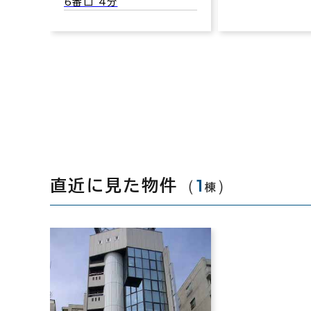
6番口 4分
（
1
）
直近に見た物件
棟