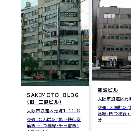
難波ビル
ＳＡＫＩＭＯＴＯ ＢＬＤＧ
大阪市浪速区元町
（旧 三協ビル）
交通：大国町駅
大阪市浪速区元町1-11-8
筋線･四つ橋線)
交通：なんば駅(地下鉄御堂
分
筋線･四つ橋線･千日前線)