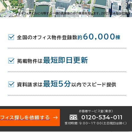
恵美須西1-2-5
※オフィスビルに付帯する一連の賃貸借の仲介業務を指します。2023年4月当社調べ
駅(地下鉄堺筋線/阪堺電気軌道阪堺線) 5番
60,000
全国のオフィス物件登録数
約
棟
駅(南海高野線) 5分
(JR) 通天閣口(東口) 8分
最短即日更新
掲載物件は
最短5分
資料請求は
以内でスピード提供
お客様サービス室（東京）
0120-534-011
オフィス探しを依頼する
受付時間：9:00〜17:00（土日祝日は除く）