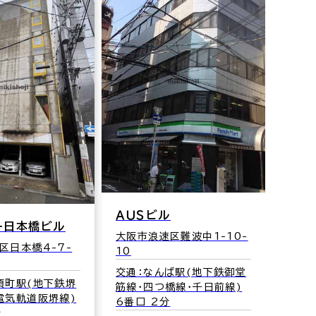
ＮＩ
ＡＵＳビル
ー日本橋ビル
大阪市
大阪市浪速区難波中1-10-
区日本橋4-7-
10
交通
筋線･
交通：なんば駅(地下鉄御堂
須町駅(地下鉄堺
筋線･四つ橋線･千日前線)
電気軌道阪堺線)
6番口 2分
分