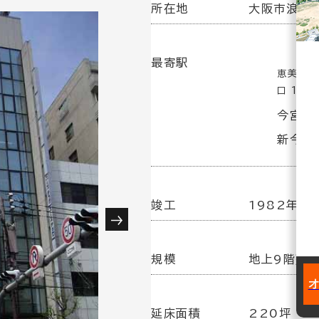
所在地
大阪市浪速区
最寄駅
恵美須町
口 1分
今宮戎
新今宮駅
竣工
1982年
規模
地上9階建
延床面積
220坪