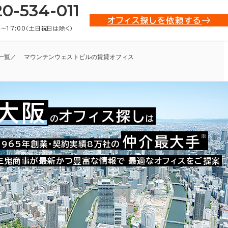
20-534-011
オフィス探しを依頼する
0〜17:00（土日祝日は除く）
一覧
マウンテンウェストビルの賃貸オフィス
大阪
オフィス探し
の
は
※
仲介最大手
009-02293
1965年創業・契約実績8万社の
お問い合わせ番号：
三鬼商事が最新かつ豊富な情報で
最適なオフィスをご提案