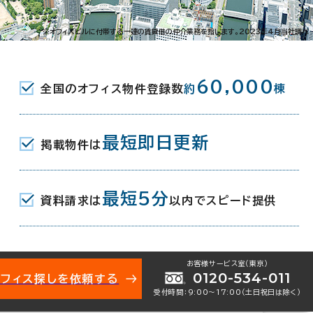
南船場2-5-19
※オフィスビルに付帯する一連の賃貸借の仲介業務を指します。2023年4月当社調べ
(地下鉄堺筋線･長堀鶴見緑地線) 2-B口
60,000
全国のオフィス物件登録数
約
棟
(地下鉄御堂筋線･長堀鶴見緑地線) 2番
最短即日更新
掲載物件は
本橋駅(近鉄難波線) 2番口 14分
最短5分
資料請求は
以内でスピード提供
月
お客様サービス室（東京）
0120-534-011
オフィス探しを依頼する
受付時間：9:00〜17:00（土日祝日は除く）