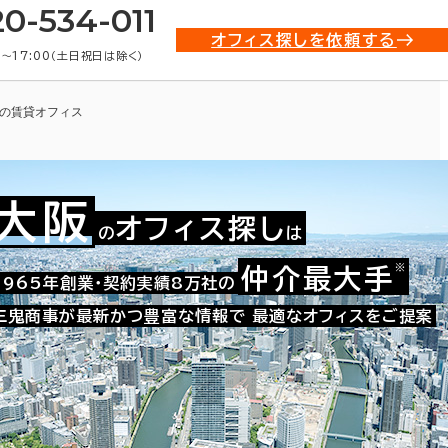
20-534-011
オフィス探しを依頼する
0〜17:00（土日祝日は除く）
の賃貸オフィス
大阪
オフィス探し
の
は
※
仲介最大手
009-02884
1965年創業・契約実績8万社の
お問い合わせ番号：
三鬼商事が最新かつ豊富な情報で
最適なオフィスをご提案