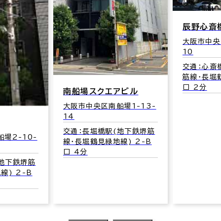
辰野心斎
大阪市中央
10
交通：心斎
筋線･長堀
口 2分
南船場スクエアビル
大阪市中央区南船場1-13-
14
交通：長堀橋駅(地下鉄堺筋
場2-10-
線･長堀鶴見緑地線) 2-B
口 4分
(地下鉄堺筋
線) 2-B