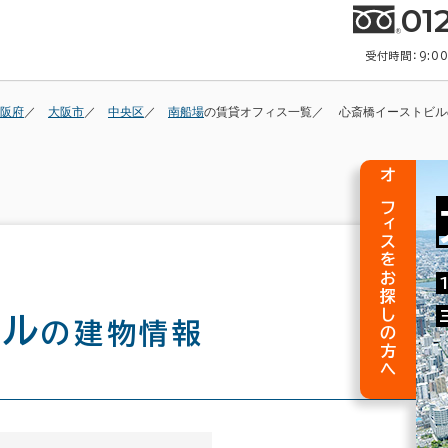
01
受付時間：9:0
阪府
大阪市
中央区
南船場
の賃貸オフィス一覧
心斎橋イーストビル
オフィスをお探しの方へ
ビル
の建物情報