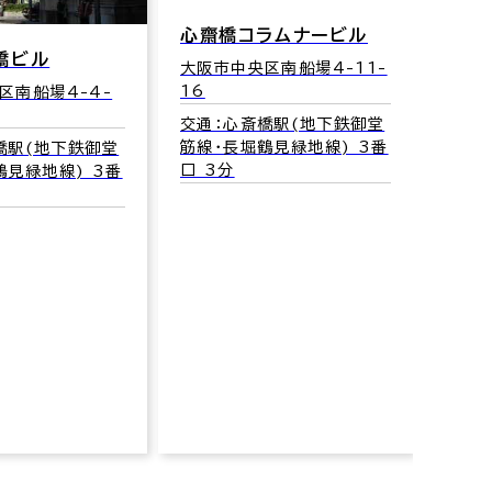
心齋橋コラムナービル
橋ビル
大阪市中央区南船場4-11-
16
区南船場4-4-
交通：心斎橋駅(地下鉄御堂
筋線･長堀鶴見緑地線) 3番
橋駅(地下鉄御堂
アオ
口 3分
鶴見緑地線) 3番
大阪市
交通
筋線･
口 3