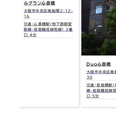
ルグラン心斎橋
大阪市中央区南船場2-12-
16
交通：心斎橋駅(地下鉄御堂
17-
筋線･長堀鶴見緑地線) 2番
口 4分
鉄堺筋
2-B
Ｄｕｏ心斎橋
大阪市中央区南船
30
交通：長堀橋駅
線･長堀鶴見緑地
口 5分