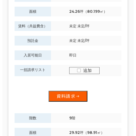
面積
24.26坪（80.199㎡）
賃料（共益費含）
未定 未定/坪
預託金
未定 未定/坪
入居可能日
即日
一括請求リスト
追加
資料請求
階数
9階
面積
29.92坪（98.91㎡）