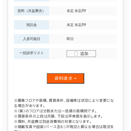
賃料（共益費含）
未定 未定/坪
預託金
未定 未定/坪
入居可能日
即日
一括請求リスト
追加
資料請求
※募集フロアや面積、賃貸条件、設備等は状況により変更にな
る場合があります。
※（案）のフロアは分割または一括貸の面積例です。
※賃貸条件の上段は月額、下段は坪単価を表示します。
※賃料、共益費は別途消費税の対象となります。
※掲載写真や図面（パース含む）が現況と異なる場合は現況を