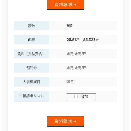
資料請求
階数
9階
面積
25.81坪（85.323㎡）
賃料（共益費含）
未定 未定/坪
預託金
未定 未定/坪
入居可能日
即日
一括請求リスト
追加
資料請求