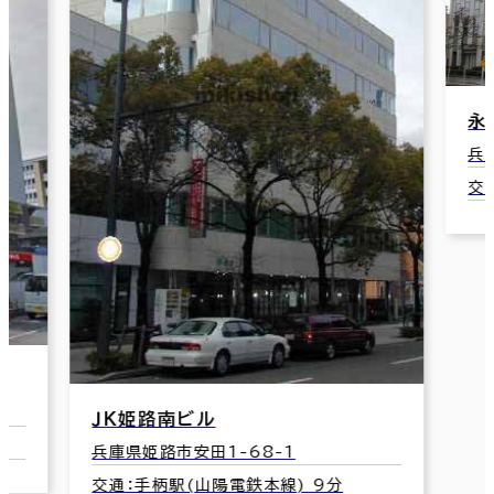
永
兵
交
ＪＫ姫路南ビル
兵庫県姫路市安田1-68-1
交通：手柄駅(山陽電鉄本線) 9分