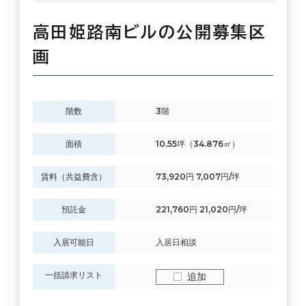
高田姫路南ビルの公開募集区
画
階数
3階
面積
10.55坪（34.876㎡）
賃料（共益費含）
73,920円 7,007円/坪
預託金
221,760円 21,020円/坪
入居可能日
入居日相談
一括請求リスト
追加