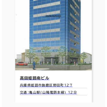
高田姫路南ビル
兵庫県姫路市飾磨区野田町127
交通：亀山駅(山陽電鉄本線) 12分