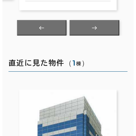
（
1
）
直近に見た物件
棟