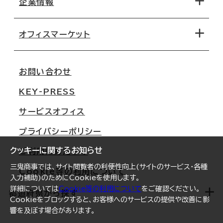
企業情報
オフィス探しのためのチェックポイント
路線・駅から探す
移転コストシミュレーション
オフィスマーケット
会社概要
移転スケジュール
支店情報
オフィス移転Q&A
お問い合わせ
東京
三鬼商事が選ばれる理由
KEY-PRESS
大阪
一般事業主行動計画
サービスオフィス
名古屋
採用情報
プライバシーポリシー
札幌
ご契約者様の声
クッキーに関するお知らせ
ご利用にあたって
仙台
三鬼商事では、サイト閲覧者の利便性向上(サイトのサービス・各種
Cookie等の利用について
横浜
入力補助)のためにCookieを使用します。
詳細については
Cookie等の利用について
をご確認ください。
福岡
都道府県から探す
Cookieをブロックすると、お客様へのサービスの提供や改善に影
響を及ぼす場合があります。
オフィスリポート