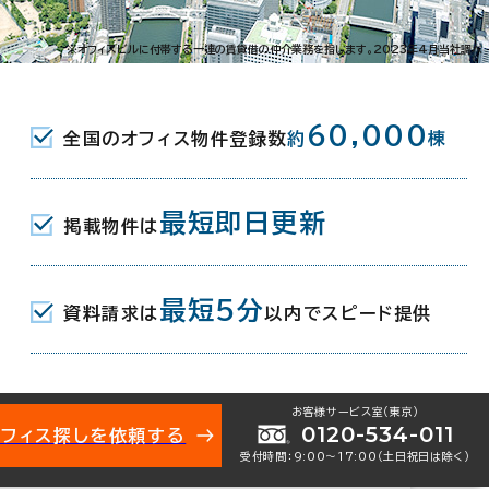
磯上通4-3-10
※オフィスビルに付帯する一連の賃貸借の仲介業務を指します。2023年4月当社調べ
花時計前駅(神戸市営海岸線) 3番口 4
60,000
全国のオフィス物件登録数
約
棟
駅(阪神本線) 東口(南) 5分
ター駅(神戸新交通ポートアイランド線) 出口2
最短即日更新
掲載物件は
最短5分
資料請求は
以内でスピード提供
月
お客様サービス室（東京）
0120-534-011
オフィス探しを依頼する
受付時間：9:00〜17:00（土日祝日は除く）