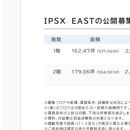
ＩＰＳＸ ＥＡＳＴの公開募
階数
面積
1階
162.47坪
2
（537.093㎡）
2階
179.86坪
2
（594.581㎡）
※募集フロアや面積、賃貸条件、設備等は状況によ
※（案）のフロアは分割または一括貸の面積例です。
※賃貸条件の上段は月額、下段は坪単価を表示しま
※賃料、共益費は別途消費税の対象となります。
※掲載写真や図面（パース含む）が現況と異なる場
※ご成約時は規定の仲介手数料を申し受けます。