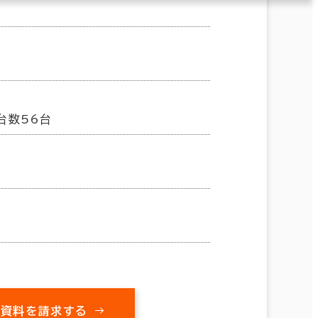
台数56台
の資料を請求する