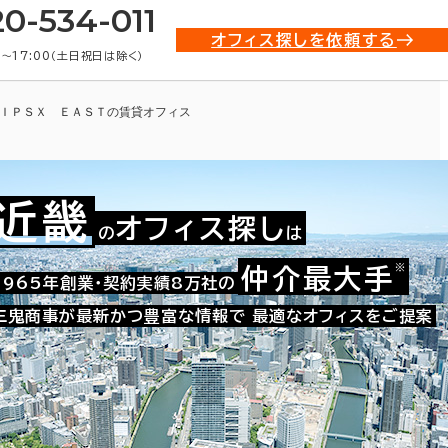
20-534-011
オフィス探しを依頼する
0〜17:00（土日祝日は除く）
ＩＰＳＸ ＥＡＳＴの賃貸オフィス
近畿
オフィス探し
の
は
※
仲介最大手
009-41849
1965年創業・契約実績8万社の
お問い合わせ番号：
三鬼商事が最新かつ豊富な情報で
最適なオフィスをご提案