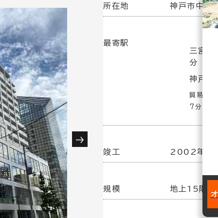
所在地
神戸市中央区
最寄駅
三宮・
分
神戸三宮
貿易セン
7分
竣工
2002年 3
規模
地上15階建