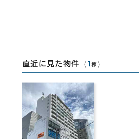
（
1
）
直近に見た物件
棟