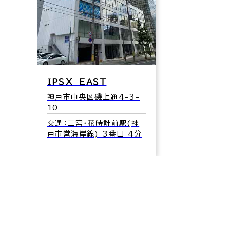
ＩＰＳＸ ＥＡＳＴ
神戸市中央区磯上通4-3-
10
交通：三宮・花時計前駅(神
戸市営海岸線) 3番口 4分