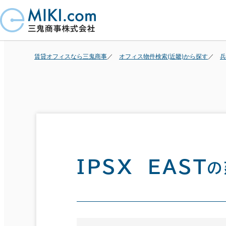
賃貸オフィスなら三鬼商事
オフィス物件検索(近畿)から探す
兵
ＩＰＳＸ ＥＡＳＴ
の