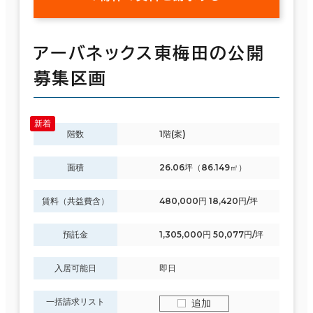
アーバネックス東梅田の公開
募集区画
階数
1階(案)
面積
26.06坪（86.149㎡）
賃料（共益費含）
480,000円 18,420円/坪
預託金
1,305,000円 50,077円/坪
入居可能日
即日
一括請求リスト
追加