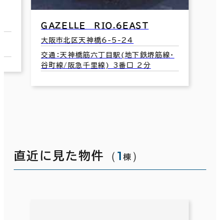
エ
大
交
ＭＦ南森町３ビル
1
大阪市北区天神橋1-19-8
交通：南森町駅(地下鉄堺筋線･谷町線)
4-B口 4分
（
1
）
直近に見た物件
棟