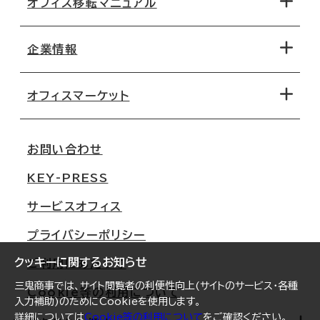
オフィス移転マニュアル
エリアから探す
地図から探す
企業情報
オフィス探しのためのチェックポイント
路線・駅から探す
移転コストシミュレーション
オフィスマーケット
会社概要
移転スケジュール
支店情報
オフィス移転Q&A
お問い合わせ
東京
三鬼商事が選ばれる理由
KEY-PRESS
大阪
一般事業主行動計画
サービスオフィス
名古屋
採用情報
プライバシーポリシー
札幌
ご契約者様の声
クッキーに関するお知らせ
ご利用にあたって
仙台
三鬼商事では、サイト閲覧者の利便性向上(サイトのサービス・各種
Cookie等の利用について
横浜
入力補助)のためにCookieを使用します。
詳細については
Cookie等の利用について
をご確認ください。