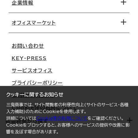
地図から探す
企業情報
オフィス探しのためのチェックポイント
路線・駅から探す
移転コストシミュレーション
オフィスマーケット
会社概要
移転スケジュール
支店情報
オフィス移転Q&A
お問い合わせ
東京
三鬼商事が選ばれる理由
KEY-PRESS
大阪
一般事業主行動計画
サービスオフィス
名古屋
採用情報
プライバシーポリシー
札幌
ご契約者様の声
クッキーに関するお知らせ
ご利用にあたって
仙台
三鬼商事では、サイト閲覧者の利便性向上(サイトのサービス・各種
Cookie等の利用について
横浜
入力補助)のためにCookieを使用します。
詳細については
Cookie等の利用について
をご確認ください。
福岡
都道府県から探す
Cookieをブロックすると、お客様へのサービスの提供や改善に影
響を及ぼす場合があります。
オフィスリポート