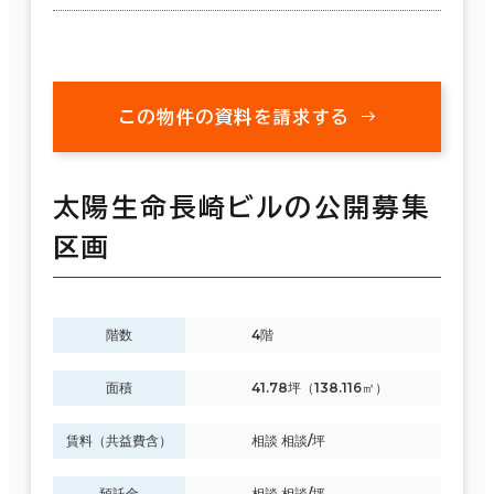
この物件の資料を請求する
太陽生命長崎ビルの公開募集
区画
階数
4階
面積
41.78坪（138.116㎡）
賃料（共益費含）
相談 相談/坪
預託金
相談 相談/坪