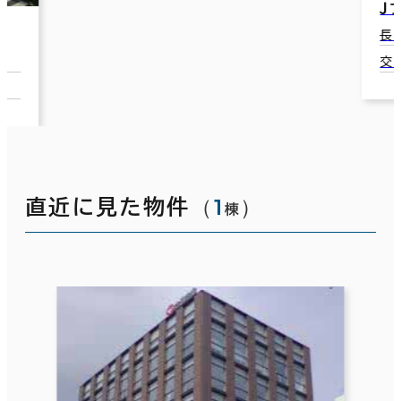
Ｊプロ新大工ビル
長崎市伊勢町4-11
交通：新大工町駅(長崎電気軌道)
（
1
）
直近に見た物件
棟