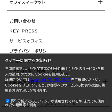
移転コストシミュレーション
オフィスマーケット
会社概要
移転スケジュール
支店情報
オフィス移転Q&A
お問い合わせ
東京
三鬼商事が選ばれる理由
KEY-PRESS
大阪
一般事業主行動計画
サービスオフィス
名古屋
採用情報
プライバシーポリシー
札幌
ご契約者様の声
クッキーに関するお知らせ
ご利用にあたって
仙台
三鬼商事では、サイト閲覧者の利便性向上(サイトのサービス・各種
Cookie等の利用について
横浜
入力補助)のためにCookieを使用します。
詳細については
Cookie等の利用について
をご確認ください。
福岡
都道府県から探す
Cookieをブロックすると、お客様へのサービスの提供や改善に影
響を及ぼす場合があります。
オフィスリポート
ログイン
分析／どのコンテンツが使用されているか、またその使用
北海道
Copyright Miki Shoji Co.,ltd
状況や頻度等を測定