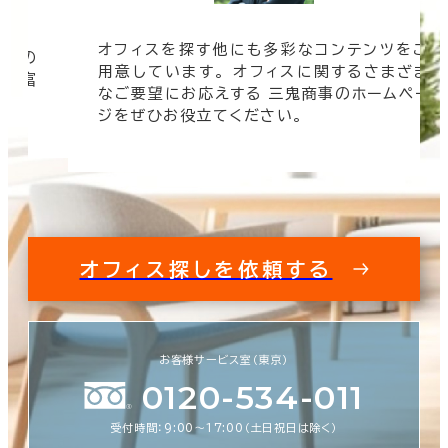
オフィスを探す他にも多彩なコンテンツをご
信頼の
用意しています。 オフィスに関するさまざま
 豊富
なご要望にお応えする 三鬼商事のホームペー
す。
ジをぜひお役立てください。
オフィス探しを依頼する
お客様サービス室（東京）
0120-534-011
受付時間：9:00〜17:00（土日祝日は除く）