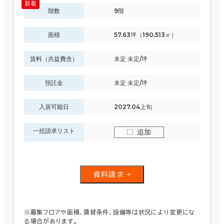
階数
9階
面積
57.63坪（190.513㎡）
賃料（共益費含）
未定 未定/坪
預託金
未定 未定/坪
入居可能日
2027.04上旬
一括請求リスト
追加
資料請求
※募集フロアや面積、賃貸条件、設備等は状況により変更にな
る場合があります。