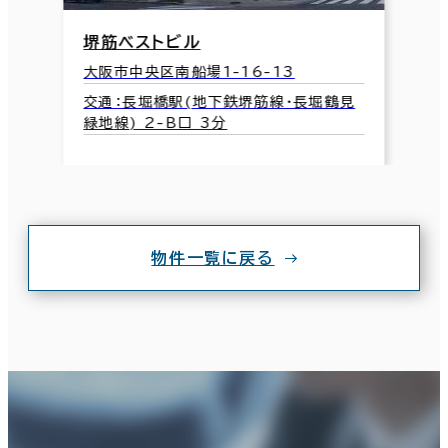
堺筋ベストビル
大阪市中央区南船場1-16-13
交通：長堀橋駅(地下鉄堺筋線･長堀鶴見
緑地線) 2-B口 3分
物件一覧に戻る