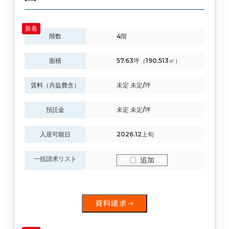
階数
4階
面積
57.63坪（190.513㎡）
賃料（共益費含）
未定 未定/坪
預託金
未定 未定/坪
入居可能日
2026.12上旬
一括請求リスト
追加
資料請求