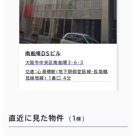
南船場ＤＳビル
大阪市中央区南船場3-6-3
交通：心斎橋駅(地下鉄御堂筋線･長堀鶴
見緑地線) 1番口 4分
（
1
）
直近に見た物件
棟