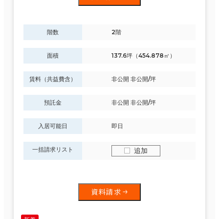
階数
2階
面積
137.6坪（454.878㎡）
賃料（共益費含）
非公開 非公開/坪
預託金
非公開 非公開/坪
入居可能日
即日
一括請求リスト
追加
資料請求