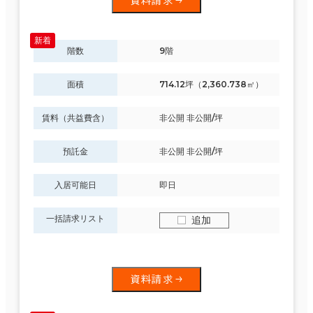
資料請求
階数
9階
面積
714.12坪（2,360.738㎡）
賃料（共益費含）
非公開 非公開/坪
預託金
非公開 非公開/坪
入居可能日
即日
一括請求リスト
追加
資料請求