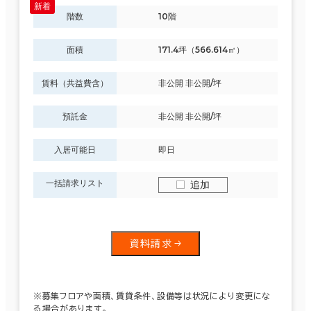
階数
10階
面積
171.4坪（566.614㎡）
賃料（共益費含）
非公開 非公開/坪
預託金
非公開 非公開/坪
入居可能日
即日
一括請求リスト
追加
資料請求
※募集フロアや面積、賃貸条件、設備等は状況により変更にな
る場合があります。