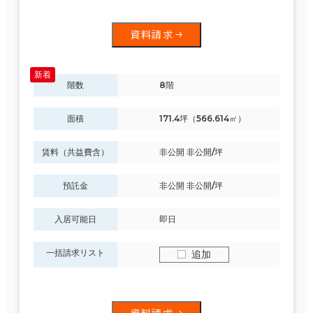
資料請求
階数
8階
面積
171.4坪（566.614㎡）
賃料（共益費含）
非公開 非公開/坪
預託金
非公開 非公開/坪
入居可能日
即日
一括請求リスト
追加