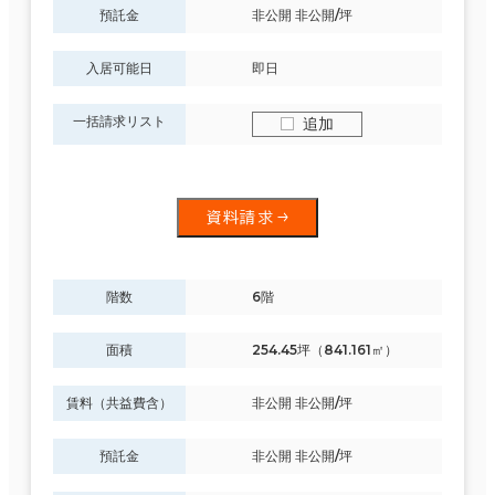
預託金
非公開 非公開/坪
入居可能日
即日
一括請求リスト
追加
資料請求
階数
6階
面積
254.45坪（841.161㎡）
賃料（共益費含）
非公開 非公開/坪
預託金
非公開 非公開/坪