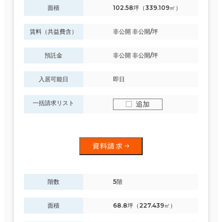
面積
102.58坪（339.109㎡）
賃料（共益費含）
非公開 非公開/坪
預託金
非公開 非公開/坪
入居可能日
即日
一括請求リスト
追加
資料請求
階数
5階
面積
68.8坪（227.439㎡）