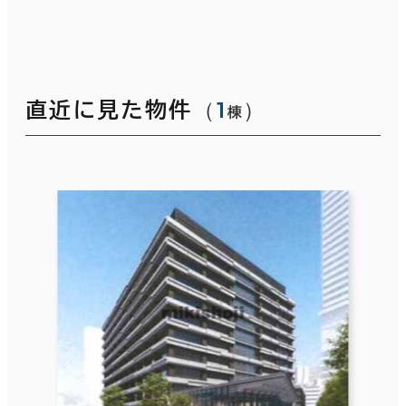
（
1
）
直近に見た物件
棟