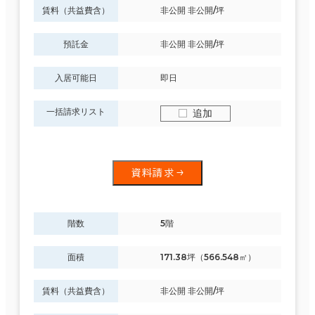
賃料（共益費含）
非公開 非公開/坪
預託金
非公開 非公開/坪
入居可能日
即日
一括請求リスト
追加
資料請求
階数
5階
面積
171.38坪（566.548㎡）
賃料（共益費含）
非公開 非公開/坪