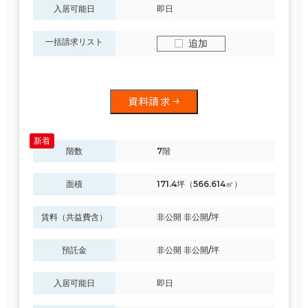
入居可能日
即日
一括請求リスト
追加
資料請求
階数
7階
面積
171.4坪（566.614㎡）
賃料（共益費含）
非公開 非公開/坪
預託金
非公開 非公開/坪
入居可能日
即日