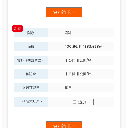
資料請求
階数
2階
面積
100.86坪（333.423㎡）
賃料（共益費含）
非公開 非公開/坪
預託金
非公開 非公開/坪
入居可能日
即日
一括請求リスト
追加
資料請求