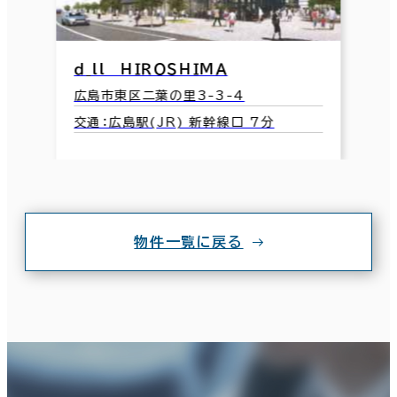
ｄ_ll ＨＩＲＯＳＨＩＭＡ
広島市東区二葉の里3-3-4
交通：広島駅(JR) 新幹線口 7分
物件一覧に戻る