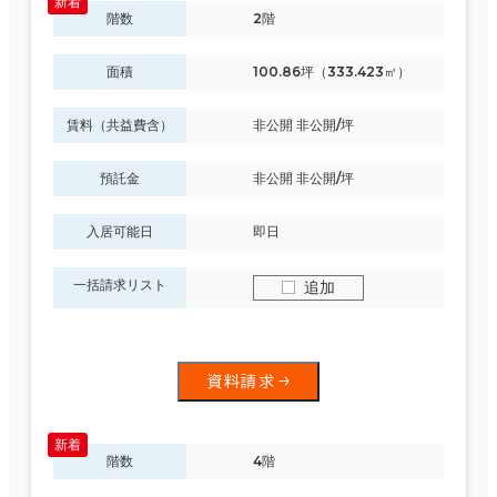
階数
2階
面積
100.86坪（333.423㎡）
賃料（共益費含）
非公開 非公開/坪
預託金
非公開 非公開/坪
入居可能日
即日
一括請求リスト
追加
資料請求
階数
4階