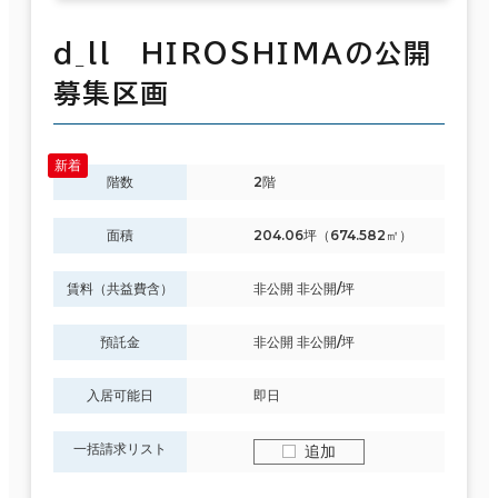
ｄ_ll ＨＩＲＯＳＨＩＭＡの公開
募集区画
階数
2階
面積
204.06坪（674.582㎡）
賃料（共益費含）
非公開 非公開/坪
預託金
非公開 非公開/坪
入居可能日
即日
一括請求リスト
追加