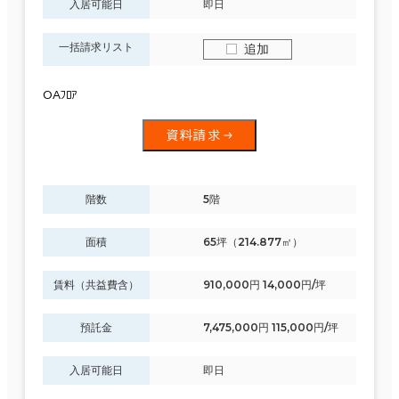
入居可能日
即日
一括請求リスト
追加
OAﾌﾛｱ
資料請求
階数
5階
面積
65坪（214.877㎡）
賃料（共益費含）
910,000円 14,000円/坪
預託金
7,475,000円 115,000円/坪
入居可能日
即日