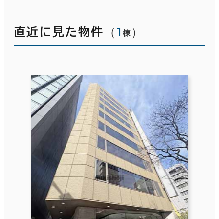
（
1
）
直近に見た物件
棟