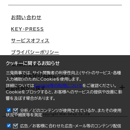
会社概要
移転スケジュール
支店情報
オフィス移転Q&A
お問い合わせ
東京
三鬼商事が選ばれる理由
KEY-PRESS
大阪
一般事業主行動計画
サービスオフィス
名古屋
採用情報
プライバシーポリシー
札幌
ご契約者様の声
クッキーに関するお知らせ
ご利用にあたって
仙台
三鬼商事では、サイト閲覧者の利便性向上(サイトのサービス・各種
Cookie等の利用について
横浜
入力補助)のためにCookieを使用します。
詳細については
Cookie等の利用について
をご確認ください。
福岡
都道府県から探す
Cookieをブロックすると、お客様へのサービスの提供や改善に影
響を及ぼす場合があります。
オフィスリポート
ログイン
分析／どのコンテンツが使用されているか、またその使用
北海道
Copyright Miki Shoji Co.,ltd
状況や頻度等を測定
まとめて資料請求
青森県
広告／お客様に合わせた広告・メール等のコンテンツ配信