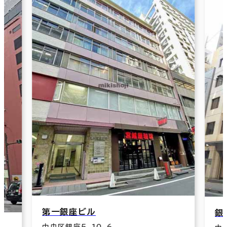
銀座片桐ビルⅢ