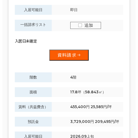
入居可能日
即日
一括請求リスト
追加
入居日未確定
資料請求
階数
4階
面積
17.8坪（58.843㎡）
賃料（共益費含）
455,400円 25,585円/坪
預託金
3,729,000円 209,495円/坪
入居可能日
2026.09上旬