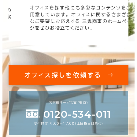
オフィスを探す他にも多彩なコンテンツをご
信頼の
用意しています。 オフィスに関するさまざま
 豊富
なご要望にお応えする 三鬼商事のホームペー
す。
ジをぜひお役立てください。
オフィス探しを依頼する
お客様サービス室（東京）
0120-534-011
受付時間：9:00〜17:00（土日祝日は除く）