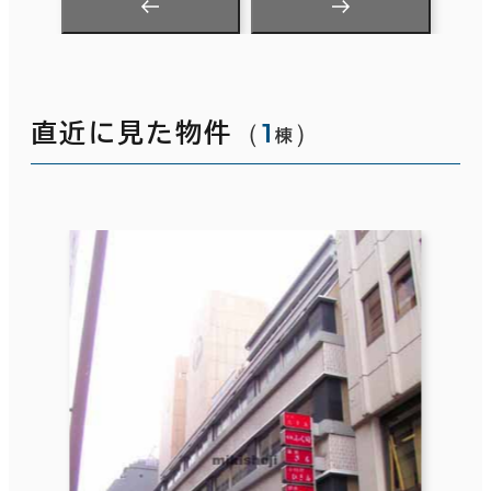
（
1
）
直近に見た物件
棟