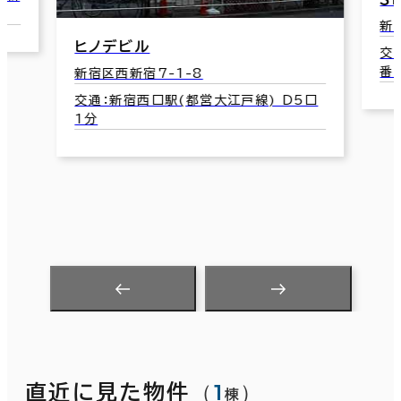
新宿区西新宿6-2-18
交通：西新宿駅(東京メトロ丸ノ内線) 2
栃
番口 2分
新
5口
交
1
（
1
）
直近に見た物件
棟