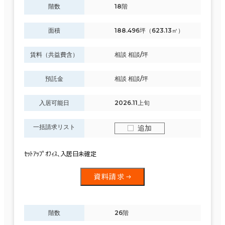
階数
18階
面積
188.496坪（623.13㎡）
賃料（共益費含）
相談 相談/坪
預託金
相談 相談/坪
入居可能日
2026.11上旬
一括請求リスト
追加
ｾｯﾄｱｯﾌﾟｵﾌｨｽ､入居日未確定
資料請求
階数
26階