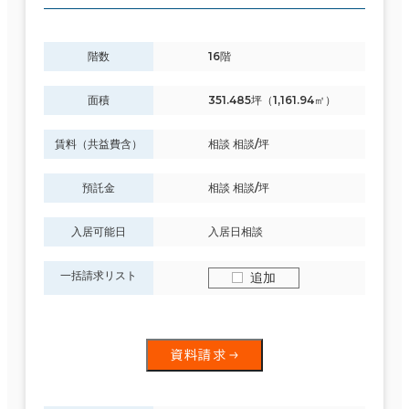
階数
16階
面積
351.485坪（1,161.94㎡）
賃料（共益費含）
相談 相談/坪
預託金
相談 相談/坪
入居可能日
入居日相談
一括請求リスト
追加
資料請求