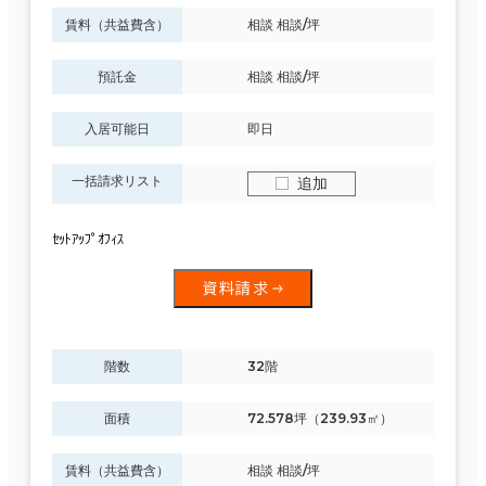
賃料（共益費含）
相談 相談/坪
預託金
相談 相談/坪
入居可能日
即日
一括請求リスト
追加
ｾｯﾄｱｯﾌﾟｵﾌｨｽ
資料請求
階数
32階
面積
72.578坪（239.93㎡）
賃料（共益費含）
相談 相談/坪