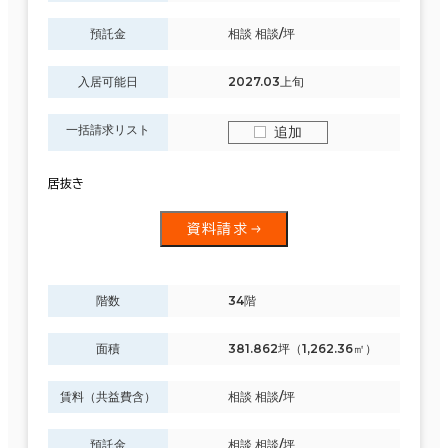
預託金
相談 相談/坪
入居可能日
2027.03上旬
一括請求リスト
追加
居抜き
資料請求
階数
34階
面積
381.862坪（1,262.36㎡）
賃料（共益費含）
相談 相談/坪
預託金
相談 相談/坪