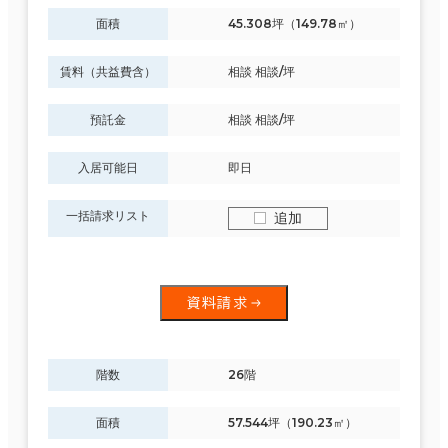
面積
45.308坪（149.78㎡）
賃料（共益費含）
相談 相談/坪
預託金
相談 相談/坪
入居可能日
即日
一括請求リスト
追加
資料請求
階数
26階
面積
57.544坪（190.23㎡）