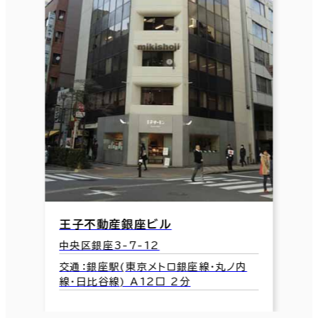
王子不動産銀座ビル
中央区銀座3-7-12
交通：銀座駅(東京メトロ銀座線･丸ノ内
線･日比谷線) A12口 2分