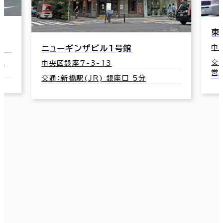
東京銀座ビルディング
銀
中央区銀座6-12-2
中
交通：東銀座駅(東京メトロ日比谷線/都
交
営浅草線) A1口 3分
線)