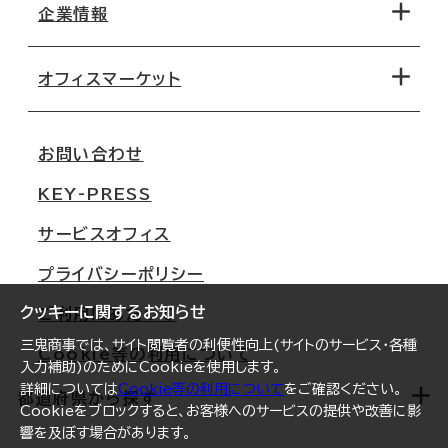
地図から探す
企業情報
オフィス探しのためのチェックポイント
路線・駅から探す
移転コストシミュレーション
オフィスマーケット
会社概要
移転スケジュール
支店情報
オフィス移転Q&A
お問い合わせ
東京
三鬼商事が選ばれる理由
KEY-PRESS
大阪
一般事業主行動計画
サービスオフィス
名古屋
採用情報
プライバシーポリシー
札幌
ご契約者様の声
クッキーに関するお知らせ
ご利用にあたって
仙台
三鬼商事では、サイト閲覧者の利便性向上(サイトのサービス・各種
Cookie等の利用について
横浜
入力補助)のためにCookieを使用します。
詳細については
Cookie等の利用について
をご確認ください。
福岡
都道府県から探す
Cookieをブロックすると、お客様へのサービスの提供や改善に影
響を及ぼす場合があります。
オフィスリポート