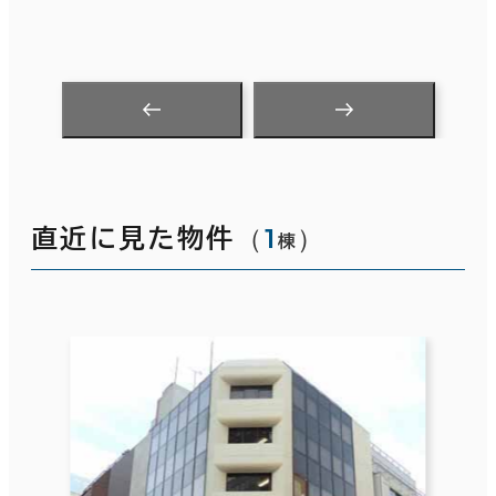
（
1
）
直近に見た物件
棟