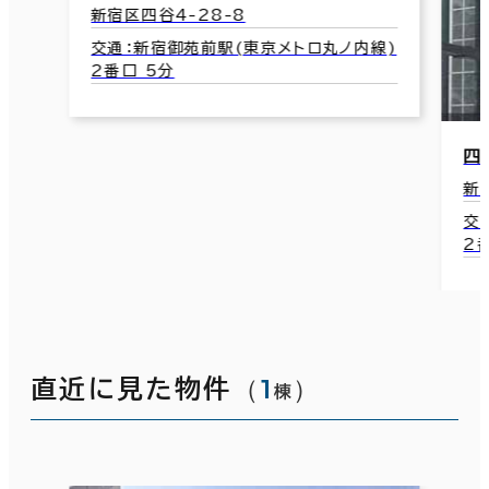
新宿区四谷4-28-8
交通：新宿御苑前駅(東京メトロ丸ノ内線)
2番口 5分
四
新
交
2
（
1
）
直近に見た物件
棟