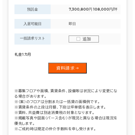
預託金
7,300,800円 108,000円/坪
入居可能日
即日
一括請求リスト
追加
礼金1カ月
資料請求
※募集フロアや面積、賃貸条件、設備等は状況により変更にな
る場合があります。
※（案）のフロアは分割または一括貸の面積例です。
※賃貸条件の上段は月額、下段は坪単価を表示します。
※賃料、共益費は別途消費税の対象となります。
※掲載写真や図面（パース含む）が現況と異なる場合は現況を
優先します。
※ご成約時は規定の仲介手数料を申し受けます。