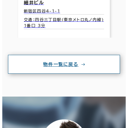
細井ビル
新宿区四谷4-1-1
交通：四谷三丁目駅(東京メトロ丸ノ内線)
1番口 3分
物件一覧に戻る