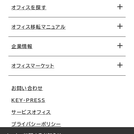
オフィスを探す
オフィス移転マニュアル
エリアから探す
地図から探す
企業情報
オフィス探しのためのチェックポイント
路線・駅から探す
移転コストシミュレーション
オフィスマーケット
会社概要
移転スケジュール
支店情報
オフィス移転Q&A
お問い合わせ
東京
三鬼商事が選ばれる理由
KEY-PRESS
大阪
一般事業主行動計画
サービスオフィス
名古屋
採用情報
プライバシーポリシー
札幌
ご契約者様の声