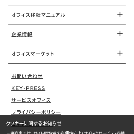
オフィス移転マニュアル
エリアから探す
地図から探す
企業情報
オフィス探しのためのチェックポイント
路線・駅から探す
移転コストシミュレーション
オフィスマーケット
会社概要
移転スケジュール
支店情報
オフィス移転Q&A
お問い合わせ
東京
三鬼商事が選ばれる理由
KEY-PRESS
大阪
一般事業主行動計画
サービスオフィス
名古屋
採用情報
プライバシーポリシー
札幌
ご契約者様の声
クッキーに関するお知らせ
ご利用にあたって
仙台
三鬼商事では、サイト閲覧者の利便性向上(サイトのサービス・各種