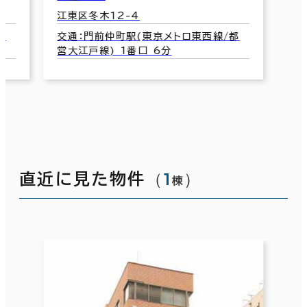
江
和倉ビル
交
営
江東区深川1-1-5
交通：門前仲町駅(東京メトロ東西線/都
営大江戸線) 6番口 2分
（
1
）
直近に見た物件
棟