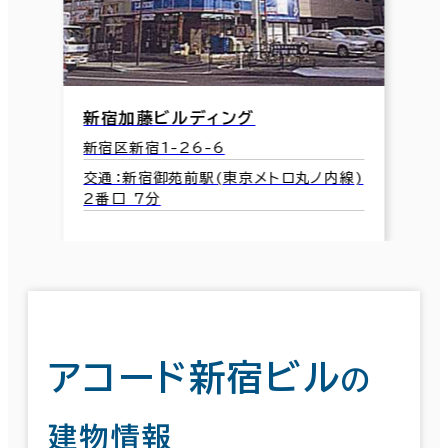
新宿加藤ビルディング
新宿区新宿1-26-6
交通：新宿御苑前駅(東京メトロ丸ノ内線)
2番口 7分
アコード新宿ビル
の
建物情報