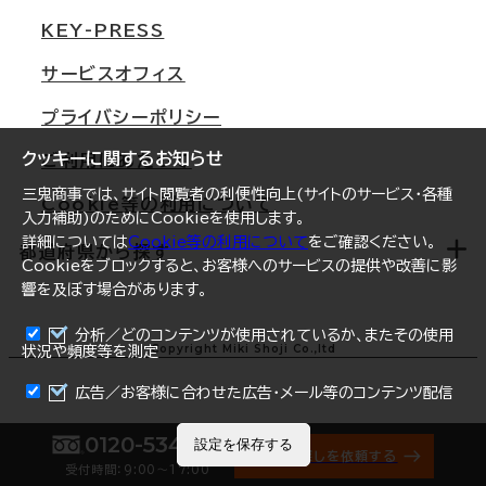
東京
三鬼商事が選ばれる理由
KEY-PRESS
大阪
一般事業主行動計画
サービスオフィス
名古屋
採用情報
プライバシーポリシー
札幌
ご契約者様の声
クッキーに関するお知らせ
ご利用にあたって
仙台
三鬼商事では、サイト閲覧者の利便性向上(サイトのサービス・各種
Cookie等の利用について
横浜
入力補助)のためにCookieを使用します。
詳細については
Cookie等の利用について
をご確認ください。
福岡
都道府県から探す
Cookieをブロックすると、お客様へのサービスの提供や改善に影
響を及ぼす場合があります。
オフィスリポート
ログイン
分析／どのコンテンツが使用されているか、またその使用
北海道
Copyright Miki Shoji Co.,ltd
状況や頻度等を測定
まとめて資料請求
青森県
広告／お客様に合わせた広告・メール等のコンテンツ配信
岩手県
0120-534-011
設定を保存する
オフィス探しを依頼する
受付時間：9:00〜17:00
宮城県