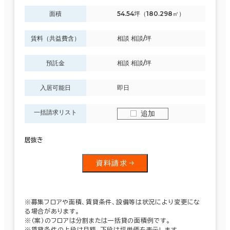
面積
54.54坪（180.298㎡）
賃料（共益費含）
相談 相談/坪
預託金
相談 相談/坪
入居可能日
即日
一括請求リスト
追加
居抜き
資料請求
※募集フロアや面積、賃貸条件、設備等は状況により変更にな
る場合があります。
※（案）のフロアは分割または一括貸の面積例です。
※賃貸条件の上段は月額、下段は坪単価を表示します。