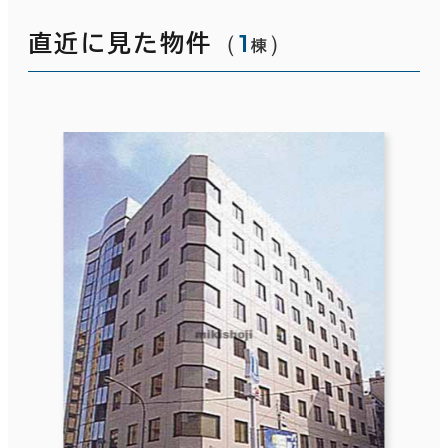
（
1
）
直近に見た物件
棟