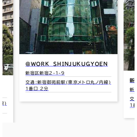
＠ＷＯＲＫ ＳＨＩＮＪＵＫＵＧＹＯＥＮ
新宿区新宿2-1-9
新宿御苑フ
交通：新宿御苑前駅(東京メトロ丸ノ内線)
1番口 2分
新宿区新宿1-
交通：新宿御苑
1番口 1分