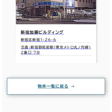
新宿加藤ビルディング
新宿区新宿1-26-6
交通：新宿御苑前駅(東京メトロ丸ノ内線)
2番口 7分
物件一覧に戻る