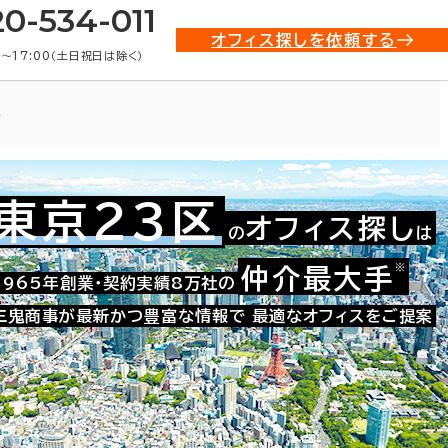
20-534-011
オフィス探しを依頼する
0〜17:00（土日祝日は除く）
ス
東京23区
オフィス探し
の
は
021-10032
お問い合わせ番号：
※
仲介最大手
1965年創業・契約実績8万社の
三鬼商事が最新かつ豊富な情報で
最適なオフィスをご提案
た。