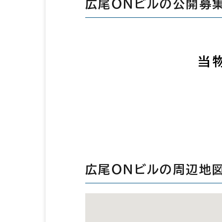
広尾ＯＮビルの公開募
当
広尾ＯＮビルの周辺地