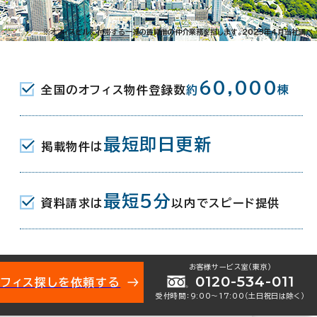
※オフィスビルに付帯する一連の賃貸借の仲介業務を指します。2023年4月当社調べ
60,000
全国のオフィス物件登録数
約
棟
最短即日更新
掲載物件は
021-10032
お問い合わせ番号：
最短5分
資料請求は
以内でスピード提供
お客様サービス室（東京）
0120-534-011
オフィス探しを依頼する
-19-9
受付時間：9:00〜17:00（土日祝日は除く）