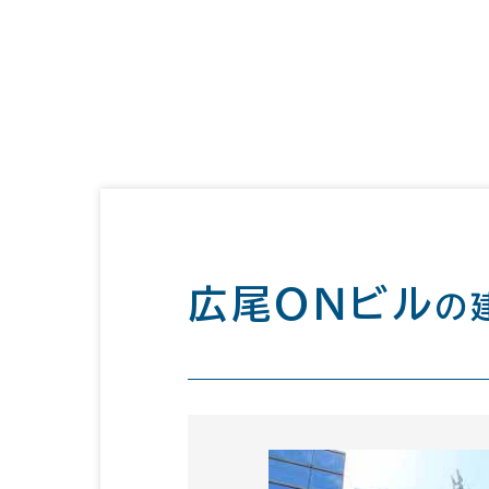
広尾ＯＮビル
の