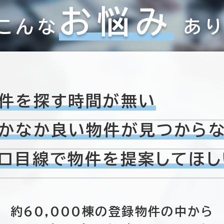
お悩み
こんな
あ
件を探す時間が無い
かなか良い物件が
見つから
ロ目線で物件を
提案してほし
約60,000棟の
登録物件の中から