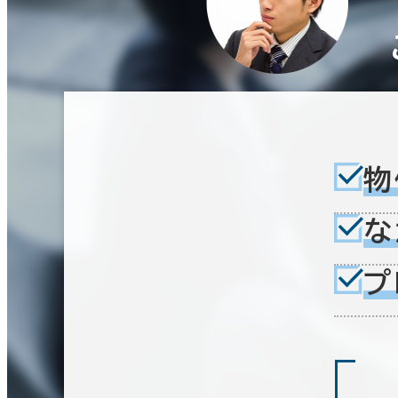
物
な
プ