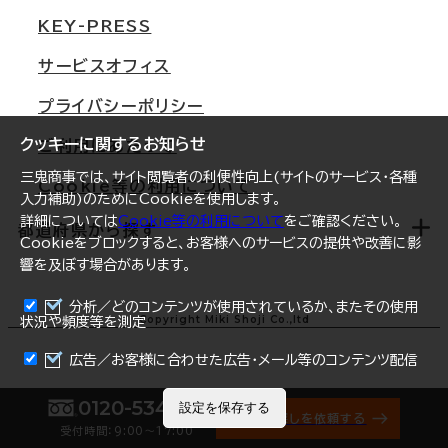
三鬼商事が選ばれる理由
KEY-PRESS
大阪
一般事業主行動計画
サービスオフィス
名古屋
採用情報
プライバシーポリシー
札幌
ご契約者様の声
クッキーに関するお知らせ
ご利用にあたって
仙台
三鬼商事では、サイト閲覧者の利便性向上(サイトのサービス・各種
Cookie等の利用について
横浜
入力補助)のためにCookieを使用します。
詳細については
Cookie等の利用について
をご確認ください。
福岡
都道府県から探す
Cookieをブロックすると、お客様へのサービスの提供や改善に影
響を及ぼす場合があります。
オフィスリポート
ログイン
分析／どのコンテンツが使用されているか、またその使用
北海道
Copyright Miki Shoji Co.,ltd
状況や頻度等を測定
まとめて資料請求
青森県
広告／お客様に合わせた広告・メール等のコンテンツ配信
岩手県
0120-534-011
設定を保存する
オフィス探しを依頼する
受付時間：9:00〜17:00
宮城県