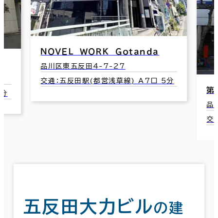
ＮＯＶＥＬ ＷＯＲＫ Ｇｏｔａｎｄａ
品川区東五反田4-7-27
交通：五反田駅(都営浅草線) A7口 5分
第
1分
品
交
五反田大力ビル
の建