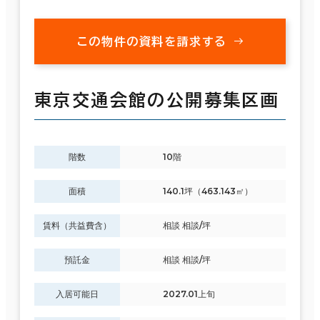
この物件の資料を請求する
東京交通会館の公開募集区画
階数
10階
面積
140.1坪（463.143㎡）
賃料（共益費含）
相談 相談/坪
預託金
相談 相談/坪
入居可能日
2027.01上旬