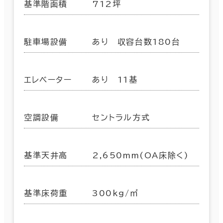
基準階面積
712坪
駐車場設備
あり 収容台数180台
エレベーター
あり 11基
空調設備
セントラル方式
基準天井高
2,650mm(OA床除く)
基準床荷重
300kg/㎡