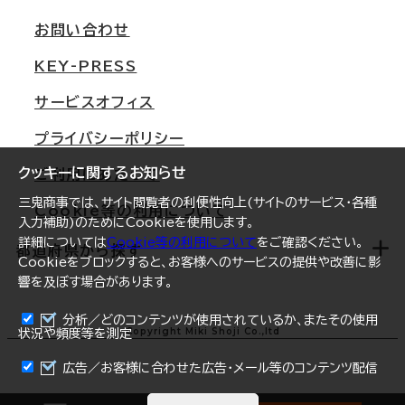
支店情報
オフィス移転Q&A
お問い合わせ
東京
三鬼商事が選ばれる理由
KEY-PRESS
大阪
一般事業主行動計画
サービスオフィス
名古屋
採用情報
プライバシーポリシー
札幌
ご契約者様の声
クッキーに関するお知らせ
ご利用にあたって
仙台
三鬼商事では、サイト閲覧者の利便性向上(サイトのサービス・各種
Cookie等の利用について
横浜
入力補助)のためにCookieを使用します。
詳細については
Cookie等の利用について
をご確認ください。
福岡
都道府県から探す
Cookieをブロックすると、お客様へのサービスの提供や改善に影
響を及ぼす場合があります。
オフィスリポート
ログイン
分析／どのコンテンツが使用されているか、またその使用
北海道
Copyright Miki Shoji Co.,ltd
状況や頻度等を測定
まとめて資料請求
青森県
広告／お客様に合わせた広告・メール等のコンテンツ配信
岩手県