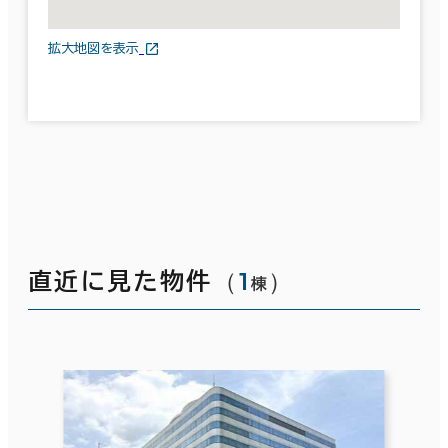
拡大地図を表示
（
1
）
直近に見た物件
棟