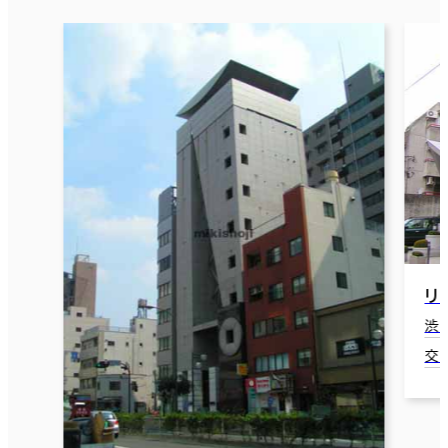
リ
渋
交