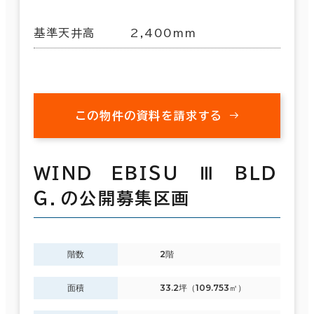
基準天井高
2,400mm
この物件の資料を請求する
ＷＩＮＤ ＥＢＩＳＵ Ⅲ ＢＬＤ
Ｇ．の公開募集区画
階数
2階
面積
33.2坪（109.753㎡）