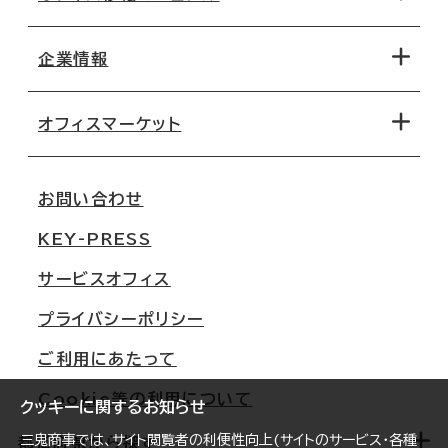
エリアから探す
地図から探す
企業情報
オフィス探しのためのチェックポイント
路線・駅から探す
移転コストシミュレーション
オフィスマーケット
会社概要
移転スケジュール
支店情報
オフィス移転Q&A
お問い合わせ
東京
三鬼商事が選ばれる理由
KEY-PRESS
大阪
一般事業主行動計画
サービスオフィス
名古屋
採用情報
プライバシーポリシー
札幌
ご契約者様の声
ご利用にあたって
仙台
Cookie等の利用について
横浜
クッキーに関するお知らせ
三鬼商事では、サイト閲覧者の利便性向上(サイトのサービス・各種
福岡
都道府県から探す