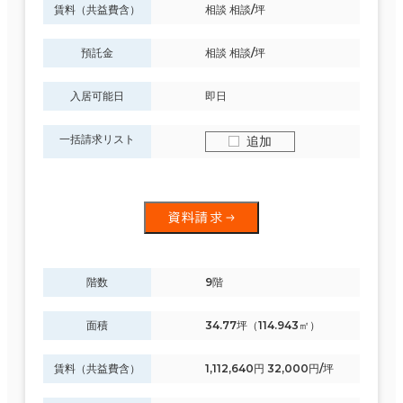
賃料（共益費含）
相談 相談/坪
預託金
相談 相談/坪
入居可能日
即日
一括請求リスト
追加
資料請求
階数
9階
面積
34.77坪（114.943㎡）
賃料（共益費含）
1,112,640円 32,000円/坪