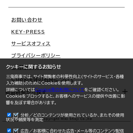
会社概要
移転スケジュール
支店情報
オフィス移転Q&A
お問い合わせ
東京
三鬼商事が選ばれる理由
KEY-PRESS
大阪
一般事業主行動計画
サービスオフィス
名古屋
採用情報
プライバシーポリシー
札幌
ご契約者様の声
クッキーに関するお知らせ
ご利用にあたって
仙台
三鬼商事では、サイト閲覧者の利便性向上(サイトのサービス・各種
Cookie等の利用について
横浜
入力補助)のためにCookieを使用します。
詳細については
Cookie等の利用について
をご確認ください。
福岡
都道府県から探す
Cookieをブロックすると、お客様へのサービスの提供や改善に影
響を及ぼす場合があります。
オフィスリポート
ログイン
分析／どのコンテンツが使用されているか、またその使用
北海道
Copyright Miki Shoji Co.,ltd
状況や頻度等を測定
まとめて資料請求
青森県
広告／お客様に合わせた広告・メール等のコンテンツ配信