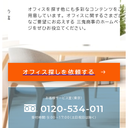
ンツをご
オフィスビルの情報がすぐに欲しい！ そん
さまざま
時は三鬼商事へお問い合わせください。 よ
ームペー
速く、より正確に、より良い情報をお届けし
す。
オフィス探しを依頼する
お客様サービス室（東京）
0120-534-011
受付時間：9:00〜17:00（土日祝日は除く）