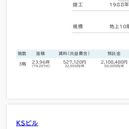
竣工
1988
規模
地上10
階数
面積
賃料（共益費含）
預託金
23.96坪
527,120円
2,108,480円
3階
（79.207㎡）
22,000円/坪
88,000円/坪
ＫＳビル