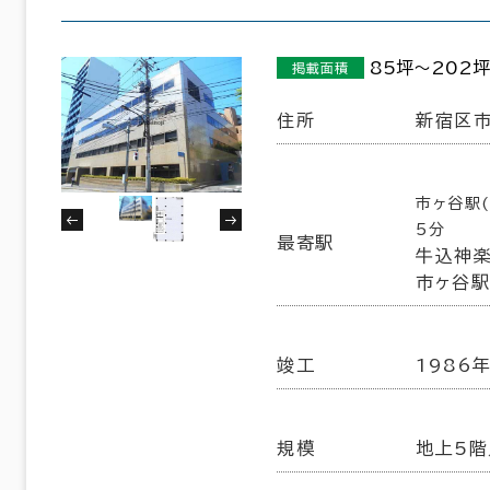
85坪～202坪
掲載面積
住所
新宿区市
市ヶ谷駅
5分
最寄駅
牛込神楽
市ヶ谷駅(
竣工
1986年
規模
地上5階