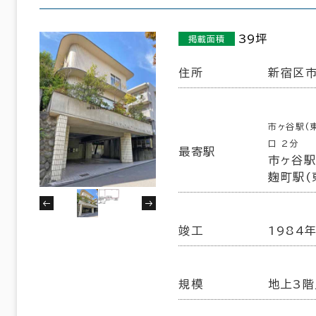
６か月以上
練馬区
北区
(5)
(7)
39坪
掲載面積
葛飾区
江戸川区
(5)
(20)
住所
新宿区市
9室
以内
20年以内
30年以内
(6棟)
該当数
市ヶ谷駅(
口 2分
最寄駅
市ヶ谷駅(
この条件で検索する
麹町駅(
竣工
1984
規模
地上3階
フロア面積100坪以上