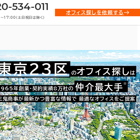
20-534-011
オフィス探しを依頼する
0〜17:00（土日祝日は除く）
東京23区
オフィス探し
の
は
務所(賃貸事務所)・賃貸オフィス
※
仲介最大手
1965年創業・契約実績8万社の
三鬼商事が最新かつ豊富な情報で
最適なオフィスをご提案
条件で絞り込む