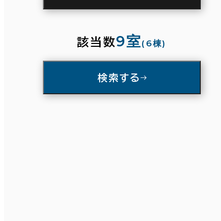
駅徒歩
3分以内
5分以内
10分以内
9室
該当数
(6棟)
入居可能時期
検索する
即入居可能
3か月以内
条件で絞り込む
６か月以内
６か月以上
面積選択
築年数
坪数
人数
建築中
1年以内
5年以内
～
10年以内
20年以内
30年以内
複数フロアを含む