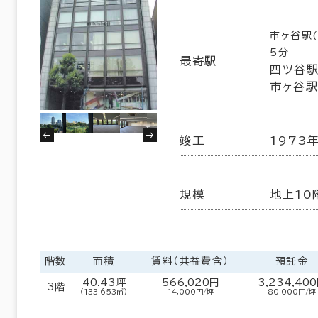
市ヶ谷駅
5分
最寄駅
四ツ谷駅
市ヶ谷駅
竣工
1973
規模
地上10
階数
面積
賃料（共益費含）
預託金
40.43坪
566,020円
3,234,40
3階
（133.653㎡）
14,000円/坪
80,000円/坪