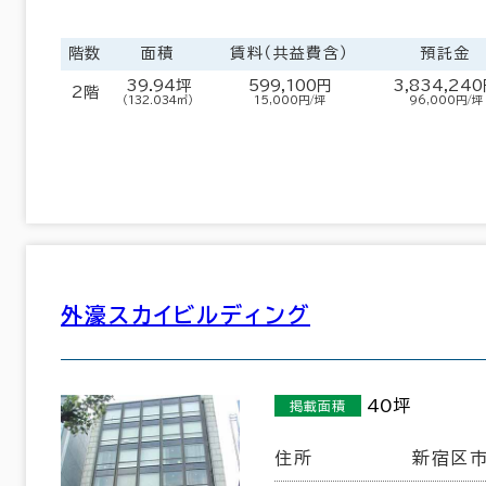
階数
面積
賃料（共益費含）
預託金
39.94坪
599,100円
3,834,24
2階
9室
（132.034㎡）
15,000円/坪
96,000円/坪
(6棟)
該当数
この条件で検索する
外濠スカイビルディング
40坪
掲載面積
住所
新宿区市