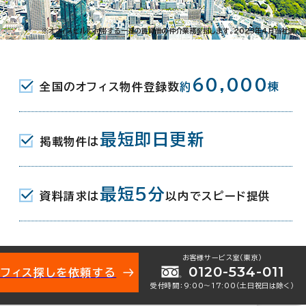
※オフィスビルに付帯する一連の賃貸借の仲介業務を指します。2023年4月当社調べ
021-17607
お問い合わせ番号：
60,000
全国のオフィス物件登録数
約
棟
最短即日更新
掲載物件は
谷田町3-6
地図を表示
最短5分
資料請求は
以内でスピード提供
(東京メトロ有楽町線･南北線/都営新宿線) 5番口
東京メトロ東西線･有楽町線･南北線/都営大江戸線) B3
お客様サービス室（東京）
JR) 9分
0120-534-011
オフィス探しを依頼する
受付時間：9:00〜17:00（土日祝日は除く）