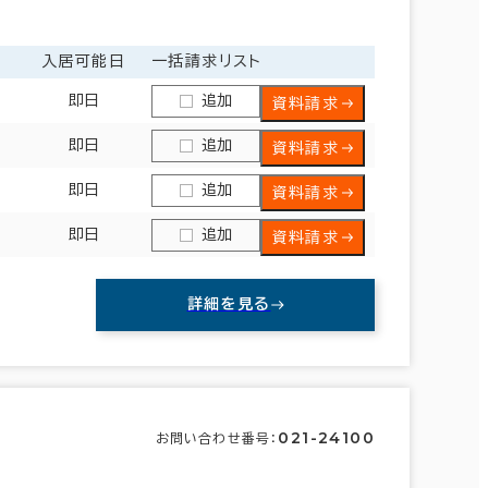
金
入居可能日
一括請求リスト
即日
追加
資料請求
即日
追加
資料請求
即日
追加
資料請求
即日
追加
資料請求
詳細を見る
新宿区
(390)
文京区
(142)
目黒区
(40)
021-24100
お問い合わせ番号：
杉並区
(17)