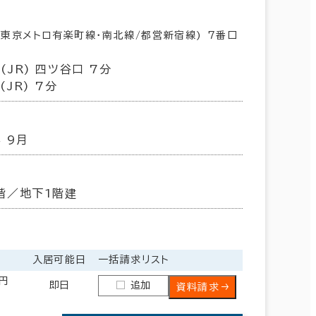
(東京メトロ有楽町線･南北線/都営新宿線) 7番口
(JR) 四ツ谷口 7分
(JR) 7分
年 9月
階／地下1階建
入居可能日
一括請求リスト
0円
即日
追加
資料請求