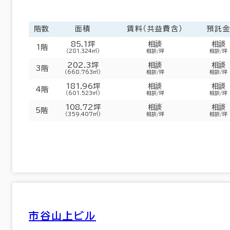
階数
面積
賃料（共益費含）
預託
85.1坪
相談
相談
1階
（281.324㎡）
相談/坪
相談/坪
202.3坪
相談
相談
3階
（668.763㎡）
相談/坪
相談/坪
181.96坪
相談
相談
4階
（601.523㎡）
相談/坪
相談/坪
108.72坪
相談
相談
5階
東京都下
(161)
（359.407㎡）
相談/坪
相談/坪
中央区
港区
(648)
(691)
品川区
台東区
(302)
(113)
墨田区
江東区
(35)
(191)
市谷山上ビル
世田谷区
中野区
(22)
(16)