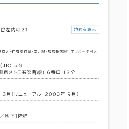
荒川区
(7)
谷左内町21
地図を表示
東京メトロ有楽町線･南北線/都営新宿線) エレベータ出入
JR) 5分
東京メトロ有楽町線) 6番口 12分
年 3月（リニューアル：2000年 9月）
／地下1階建