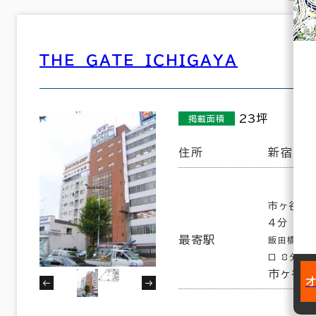
ＴＨＥ ＧＡＴＥ ＩＣＨＩＧＡＹＡ
23坪
掲載面積
住所
新宿区市
市ヶ谷駅
4分
最寄駅
飯田橋駅(
口 8分
市ヶ谷駅(