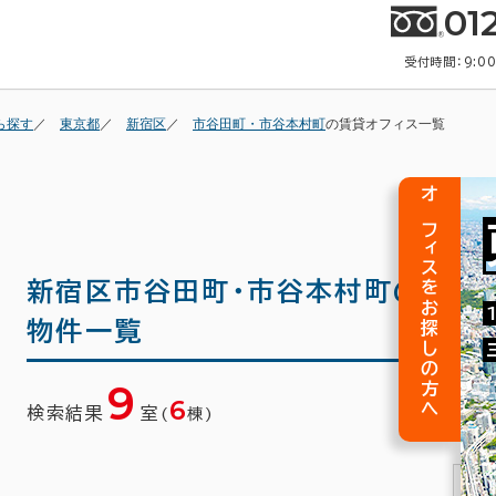
01
受付時間：9:0
ら探す
東京都
新宿区
市谷田町・市谷本村町
の賃貸オフィス一覧
オフィスをお探しの方へ
新宿区市谷田町・市谷本村町の
貸事
物件一覧
9
6
検索結果
室
(
棟)
1