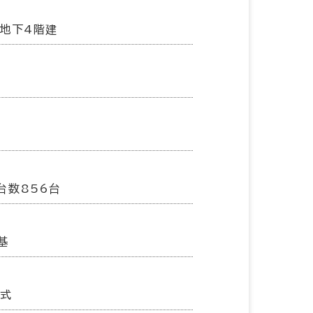
／地下4階建
台数856台
基
方式