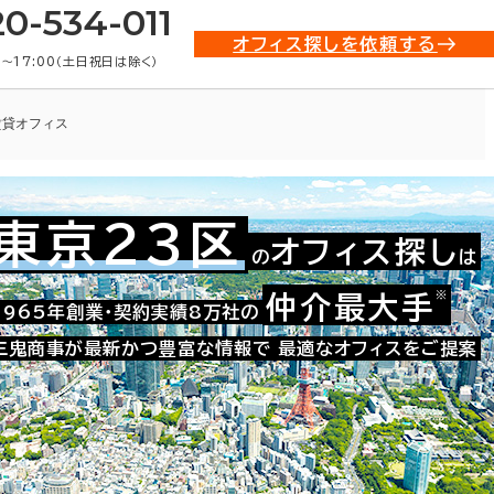
20-534-011
オフィス探しを依頼する
0〜17:00（土日祝日は除く）
賃貸オフィス
東京23区
オフィス探し
の
は
021-16691
お問い合わせ番号：
※
仲介最大手
1965年創業・契約実績8万社の
三鬼商事が最新かつ豊富な情報で
最適なオフィスをご提案
た。