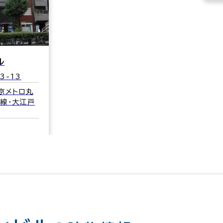
ル
3-13
京メトロ丸
線･大江戸