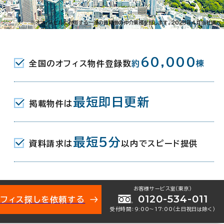
※オフィスビルに付帯する一連の賃貸借の仲介業務を指します。2023年4月当社調べ
60,000
）
全国のオフィス物件登録数
約
棟
最短即日更新
掲載物件は
最短5分
資料請求は
以内でスピード提供
お客様サービス室（東京）
0120-534-011
オフィス探しを依頼する
受付時間：9:00〜17:00（土日祝日は除く）