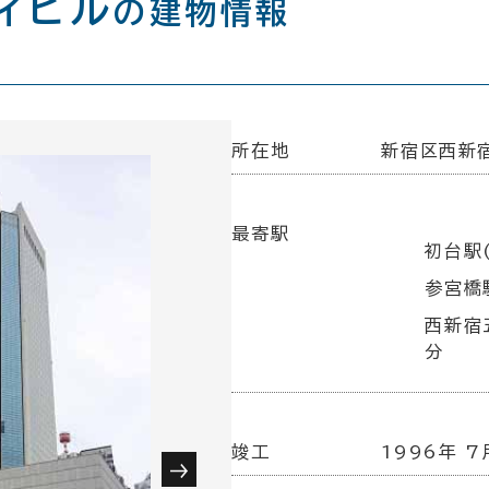
ィビル
の建物情報
所在地
新宿区西新宿
最寄駅
初台駅
参宮橋
西新宿
分
竣工
1996年 7