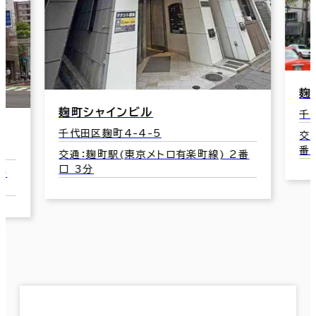
麹
麹町シャインビル
千
千代田区麹町4-4-5
交
番
交通：麹町駅(東京メトロ有楽町線) 2番
口 3分
番