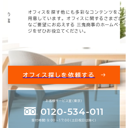
オフィスを探す他にも多彩なコンテンツをご
信頼の
用意しています。 オフィスに関するさまざま
 豊富
なご要望にお応えする 三鬼商事のホームペー
す。
ジをぜひお役立てください。
オフィス探しを依頼する
お客様サービス室（東京）
0120-534-011
受付時間：9:00〜17:00（土日祝日は除く）