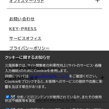
オフィスマーケット
会社概要
移転スケジュール
支店情報
オフィス移転Q&A
お問い合わせ
東京
三鬼商事が選ばれる理由
KEY-PRESS
大阪
一般事業主行動計画
サービスオフィス
名古屋
採用情報
プライバシーポリシー
札幌
ご契約者様の声
クッキーに関するお知らせ
ご利用にあたって
仙台
三鬼商事では、サイト閲覧者の利便性向上(サイトのサービス・各種
Cookie等の利用について
横浜
入力補助)のためにCookieを使用します。
詳細については
Cookie等の利用について
をご確認ください。
福岡
都道府県から探す
Cookieをブロックすると、お客様へのサービスの提供や改善に影
響を及ぼす場合があります。
オフィスリポート
ログイン
分析／どのコンテンツが使用されているか、またその使用
北海道
Copyright Miki Shoji Co.,ltd
状況や頻度等を測定
まとめて資料請求
青森県