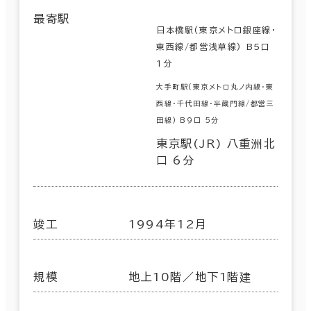
最寄駅
日本橋駅(東京メトロ銀座線･
東西線/都営浅草線) B5口
1分
大手町駅(東京メトロ丸ノ内線･東
西線･千代田線･半蔵門線/都営三
田線) B9口 5分
東京駅(JR) 八重洲北
口 6分
竣工
1994年12月
規模
地上10階／地下1階建