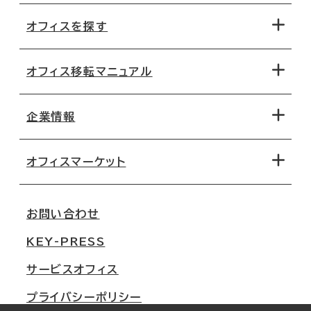
オフィスを探す
オフィス移転マニュアル
エリアから探す
地図から探す
企業情報
オフィス探しのためのチェックポイント
路線・駅から探す
移転コストシミュレーション
オフィスマーケット
会社概要
移転スケジュール
支店情報
オフィス移転Q&A
お問い合わせ
東京
三鬼商事が選ばれる理由
KEY-PRESS
大阪
一般事業主行動計画
サービスオフィス
名古屋
採用情報
プライバシーポリシー
札幌
ご契約者様の声