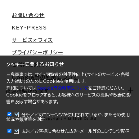
移転スケジュール
支店情報
オフィス移転Q&A
お問い合わせ
東京
三鬼商事が選ばれる理由
KEY-PRESS
大阪
一般事業主行動計画
サービスオフィス
名古屋
採用情報
プライバシーポリシー
札幌
ご契約者様の声
クッキーに関するお知らせ
ご利用にあたって
仙台
三鬼商事では、サイト閲覧者の利便性向上(サイトのサービス・各種
Cookie等の利用について
横浜
入力補助)のためにCookieを使用します。
詳細については
Cookie等の利用について
をご確認ください。
福岡
都道府県から探す
Cookieをブロックすると、お客様へのサービスの提供や改善に影
響を及ぼす場合があります。
オフィスリポート
ログイン
分析／どのコンテンツが使用されているか、またその使用
北海道
Copyright Miki Shoji Co.,ltd
状況や頻度等を測定
まとめて資料請求
青森県
広告／お客様に合わせた広告・メール等のコンテンツ配信