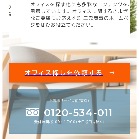
オフィスを探す他にも多彩なコンテンツをご
信頼の
用意しています。 オフィスに関するさまざま
 豊富
なご要望にお応えする 三鬼商事のホームペー
す。
ジをぜひお役立てください。
オフィス探しを依頼する
お客様サービス室（東京）
0120-534-011
受付時間：9:00〜17:00（土日祝日は除く）