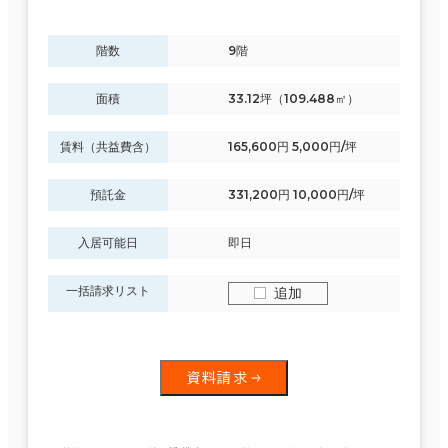
階数
9階
面積
33.12坪（109.488㎡）
賃料（共益費含）
165,600円 5,000円/坪
預託金
331,200円 10,000円/坪
入居可能日
即日
一括請求リスト
追加
資料請求