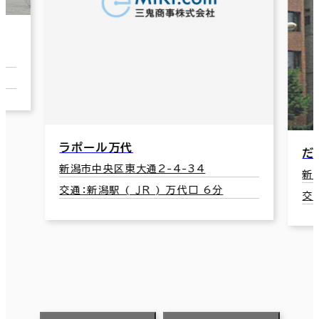
だいし海上ビルディング
新
新潟市中央区東大通2-1-18
新
交通：新潟駅(JR) 万代口 5分
交