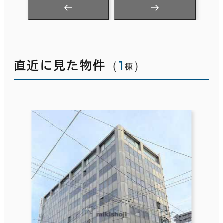
（
1
）
直近に見た物件
棟