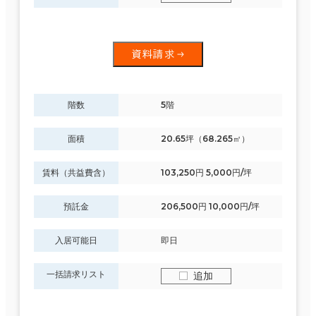
資料請求
階数
5階
面積
20.65坪（68.265㎡）
賃料（共益費含）
103,250円 5,000円/坪
預託金
206,500円 10,000円/坪
入居可能日
即日
一括請求リスト
追加