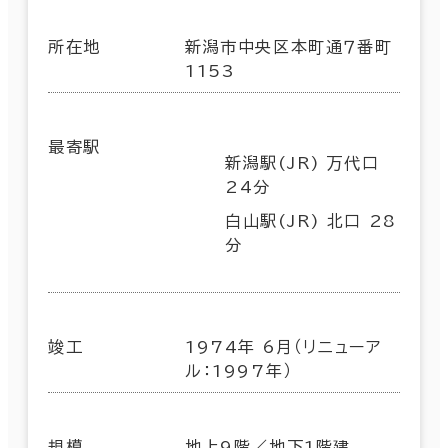
所在地
新潟市中央区本町通７番町
1153
最寄駅
新潟駅(JR) 万代口
24分
白山駅(JR) 北口 28
分
竣工
1974年 6月（リニューア
ル：1997年）
規模
地上9階／地下1階建