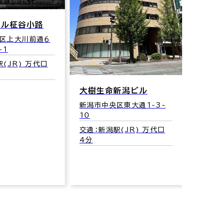
ビル柾谷小路
区上大川前通６
-1
(JR) 万代口
大樹生命新潟ビル
東大
新潟市中央区東大通1-3-
10
新潟市
交通：新潟駅(JR) 万代口
交通：
4分
5分