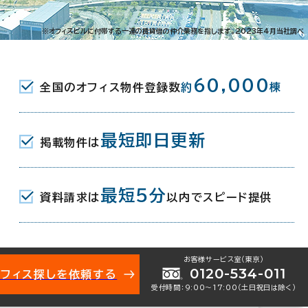
東大通2-5-1
※オフィスビルに付帯する一連の賃貸借の仲介業務を指します。2023年4月当社調べ
JR) 万代口 5分
60,000
全国のオフィス物件登録数
約
棟
最短即日更新
掲載物件は
2月（リニューアル：2007年10月）
最短5分
資料請求は
以内でスピード提供
地下2階建
お客様サービス室（東京）
0120-534-011
オフィス探しを依頼する
受付時間：9:00〜17:00（土日祝日は除く）