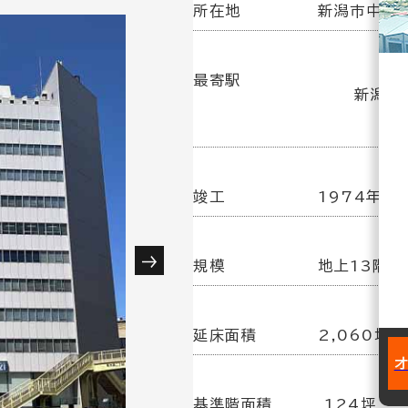
所在地
新潟市中央区
最寄駅
新潟駅(
竣工
1974年1
規模
地上13階／
延床面積
2,060坪
基準階面積
124坪