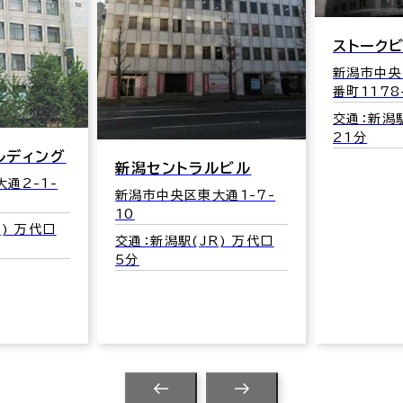
ストーク
新潟市中央
番町1178
交通：新潟駅
21分
ルディング
新潟セントラルビル
通2-1-
新潟市中央区東大通1-7-
10
) 万代口
交通：新潟駅(JR) 万代口
5分