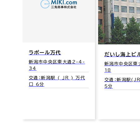
-63
口 6
ラポール万代
だいし海上ビ
新潟市中央区東大通2-4-
新潟市中央区東大
34
18
交通：新潟駅 ( ＪＲ ) 万代
交通：新潟駅(JR
口 6分
5分