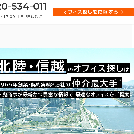
20-534-011
オフィス探しを依頼する
0〜17:00（土日祝日は除く）
北陸・信越
オフィス探し
の
は
※
仲介最大手
021-88084
1965年創業・契約実績8万社の
お問い合わせ番号：
三鬼商事が最新かつ豊富な情報で
最適なオフィスをご提案