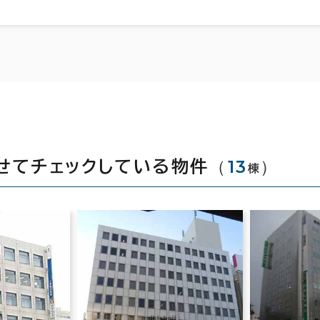
（
13
）
せてチェックしている物件
棟