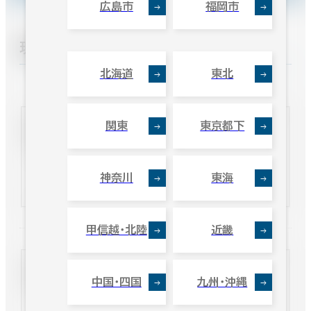
広島市
福岡市
現在選択しているエリア
北海道
東北
関東
東京都下
面積選択
坪数
人数
神奈川
東海
～
甲信越・北陸
近畿
賃料選択（共益費含）
中国・四国
九州・沖縄
坪単価
月総額