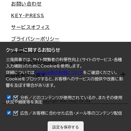
オフィス移転Q&A
お問い合わせ
東京
三鬼商事が選ばれる理由
KEY-PRESS
大阪
一般事業主行動計画
サービスオフィス
名古屋
採用情報
プライバシーポリシー
札幌
ご契約者様の声
クッキーに関するお知らせ
ご利用にあたって
仙台
三鬼商事では、サイト閲覧者の利便性向上(サイトのサービス・各種
Cookie等の利用について
横浜
入力補助)のためにCookieを使用します。
詳細については
Cookie等の利用について
をご確認ください。
福岡
都道府県から探す
Cookieをブロックすると、お客様へのサービスの提供や改善に影
響を及ぼす場合があります。
オフィスリポート
ログイン
分析／どのコンテンツが使用されているか、またその使用
北海道
Copyright Miki Shoji Co.,ltd
状況や頻度等を測定
青森県
広告／お客様に合わせた広告・メール等のコンテンツ配信
岩手県
設定を保存する