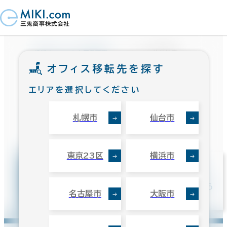
賃貸オフィスなら三鬼商事
オフィス物件検索
オフィス移転先を探す
エリアを選択してください
札幌市
仙台市
オフィス移転先を探す
東京23区
横浜市
路線・駅から
地図から
エリアから
名古屋市
⼤阪市
探す
探す
探す