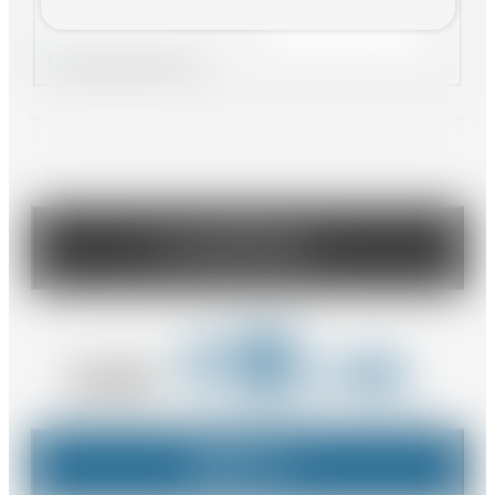
～
賃料未定物件を含む
駅徒歩
さらに条件を表示
3分以内
5分以内
0室
(0棟)
10分以内
該当数
検索する
入居可能時期