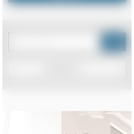
即入居可能
3か月以内
６か月以内
検索
築年数
別の地域を選択する
1年以内
5年以内
10年以内
20年以内
30年以内
階数
1階
2階以上