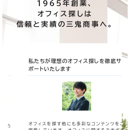
1965年創業、
オフィス探しは
信頼と実績の三鬼商事へ。
その他
制震・免震構造
駐車場設備あり
底サ
私たちが理想のオフィス探しを徹底サ
1フロア面積100坪以上
ポートいたします
オフィスを探す他にも多彩なコンテンツをご
信頼の