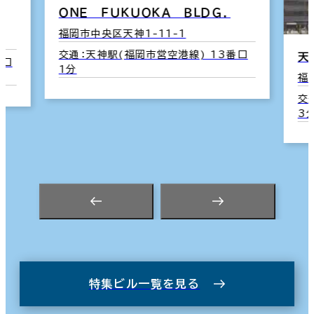
ＯＮＥ ＦＵＫＵＯＫＡ ＢＬＤＧ．
福岡市中央区天神1-11-1
交通：天神駅(福岡市営空港線) 13番口
天
番口
1分
福
交
3
特集ビル一覧を見る