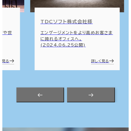
TDCソフト株式会社様
ージや世
エンゲージメントをより高めお客さま
に誇れるオフィスへ。
(2024.06.25公開)
く見る
詳しく見る