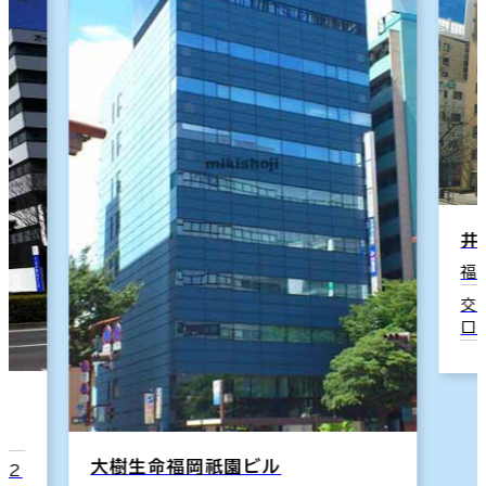
井門博多ビルイースト
福岡市博多区住吉2-2-1
交通：櫛田神社前(福岡市営七隈線) 7番
口 4分
博
福
交
1