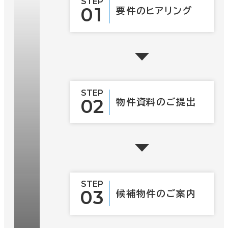
STEP
01
要件の
ヒアリング
STEP
02
物件資料の
ご提出
STEP
03
候補物件の
ご案内