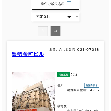
条件で絞り込む
1
021-07018
お問い合わせ番号：
豊勢金町ビル
67坪
掲載面積
住所
地図を表示
葛飾区東金町1-42-5
最寄駅
金町駅(JR) 北口 2分