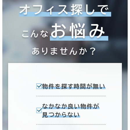
東京23区
(3,862)
即入居可能
オフィス探しで
1室
3か月以内
(1棟)
該当数
お悩み
６か月以内
こんな
この条件で検索する
６か月以上
ありませんか？
築年数
建築中
1年以内
5年以内
物件を探す時間が無い
10年以内
20年以内
30年以内
なかなか良い物件が
見つからない
階数