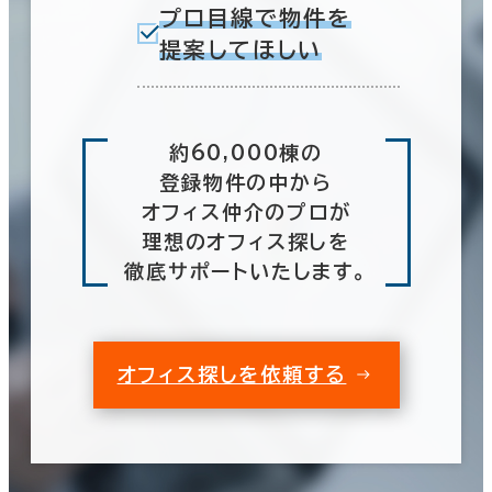
1階
2階以上
プロ目線で物件を
提案してほしい
その他
約60,000棟の
制震・免震構造
登録物件の中から
オフィス仲介のプロが
駐車場設備あり
理想のオフィス探しを
1フロア面積100坪以上
徹底サポートいたします。
オフィス探しを依頼する
1室
(1棟)
該当数