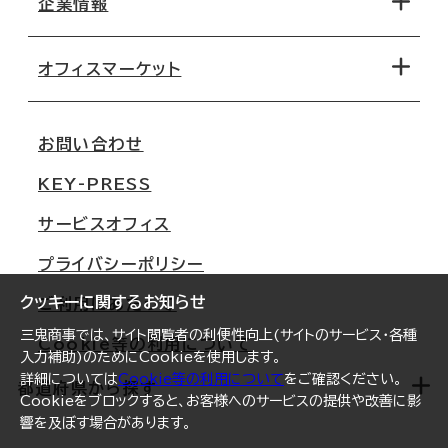
地図から探す
企業情報
オフィス探しのためのチェックポイント
路線・駅から探す
移転コストシミュレーション
オフィスマーケット
会社概要
移転スケジュール
支店情報
オフィス移転Q&A
お問い合わせ
東京
三鬼商事が選ばれる理由
KEY-PRESS
大阪
一般事業主行動計画
サービスオフィス
名古屋
採用情報
プライバシーポリシー
札幌
ご契約者様の声
クッキーに関するお知らせ
ご利用にあたって
仙台
三鬼商事では、サイト閲覧者の利便性向上(サイトのサービス・各種
Cookie等の利用について
横浜
入力補助)のためにCookieを使用します。
詳細については
Cookie等の利用について
をご確認ください。
福岡
都道府県から探す
Cookieをブロックすると、お客様へのサービスの提供や改善に影
響を及ぼす場合があります。
オフィスリポート