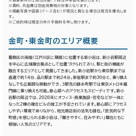
※賃貸条件の上段は月額、下段は坪単価を表示します。
条件で絞り込む
※賃料、共益費は別途消費税の対象となります。
※掲載写真や図面（パース含む）が現況と異なる場合は現況を優先しま
す。
※ご成約時は規定の仲介手数料を申し受けます。
現在の条件
金町・東金町のエリア概要
面積選択
葛飾区の南端（江戸川区に隣接）に位置する新小岩は、新小岩駅周辺
を中心に広域複合拠点として位置づけられており、駅と街の機能が
坪数
人数
融合するエリアとして発展してきました。新小岩駅から東京駅までは
直通で約14分、品川駅まで約24分。新宿駅まで約30分と、乗り換え
～
なしでも広範囲な移動ができ、３駅先の錦糸町駅では東京メトロ半蔵
複数フロアを含む
門線に乗り換えも可能。都心部へのアクセスもスピーディです。新小
岩駅の周辺では、2028年にオフィス・商業施設・住宅などが一体と
なった2棟の複合ビルの竣工が予定されています。都心部にアクセス
しやすい環境でありながら、地元商店街の活気も健在。「庶民的な下
町感」を感じられる新小岩は、「働きやすく、住みやすい」職在ともに
根強い人気のエリアです。
賃料選択（共益費含）