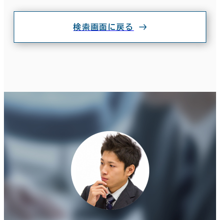
坪単価
月総額
～
検索画面に戻る
賃料非公開物件を含む
駅徒歩
3分以内
5分以内
10分以内
エリアを追加・変更する
東京都下
(161)
入居可能時期