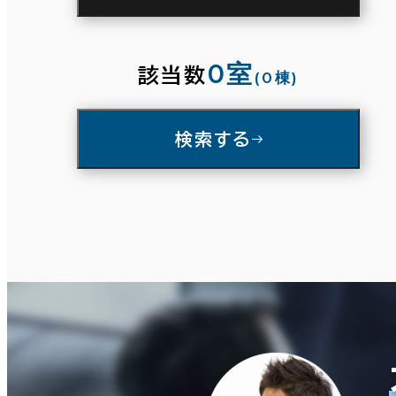
駅徒歩
3分以内
5分以内
10分以内
0室
条件で絞り込む
該当数
(0棟)
入居可能時期
検索する
面積選択
即入居可能
3か月以内
坪数
人数
６か月以内
６か月以上
～
複数フロアを含む
築年数
建築中
1年以内
5年以内
10年以内
20年以内
30年以内
賃料選択（共益費含）
坪単価
月総額