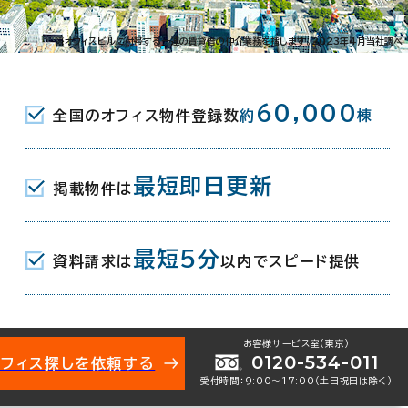
※オフィスビルに付帯する一連の賃貸借の仲介業務を指します。2023年4月当社調べ
ります。
60,000
全国のオフィス物件登録数
約
棟
。
最短即日更新
掲載物件は
最短5分
資料請求は
以内でスピード提供
お客様サービス室（東京）
0120-534-011
オフィス探しを依頼する
受付時間：9:00〜17:00（土日祝日は除く）