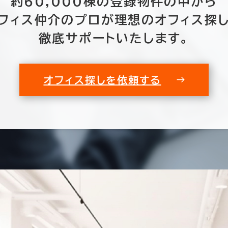
約60,000棟の
登録物件の中から
フィス仲介のプロが
理想のオフィス探
以内
20年以内
30年以内
徹底サポートいたします。
オフィス探しを依頼する
フロア面積100坪以上
0室
(0棟)
該当数