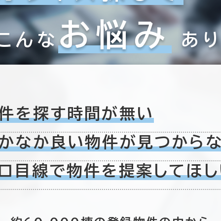
お悩み
こんな
あ
件を探す時間が無い
かなか良い物件が
見つから
0室
(0棟)
ロ目線で物件を
提案してほし
該当数
６か月以上
この条件で検索する