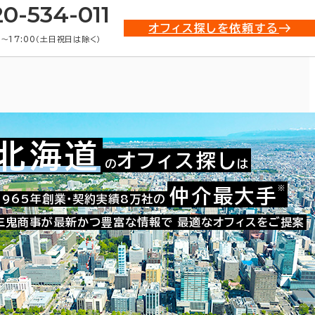
20-534-011
オフィス探しを依頼する
0〜17:00（土日祝日は除く）
北海道
オフィス探し
の
は
事務所)・賃貸オフィス物件一覧
※
仲介最大手
1965年創業・契約実績8万社の
三鬼商事が最新かつ豊富な情報で
最適なオフィスをご提案
条件で絞り込む