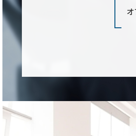
築年数
オ
建築中
1年以内
5年以内
10年
階数
1階
2階以上
その他
制震・免震構造
駐車場設備あり
1