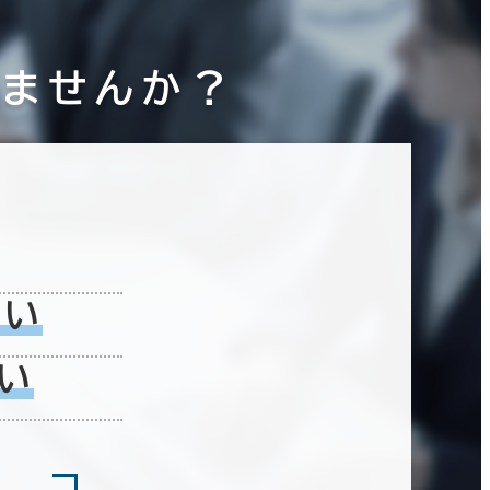
りませんか？
ない
い