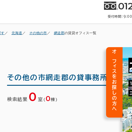
01
受付時間：9:0
探す
北海道
その他の市
網走郡
の賃貸オフィス一覧
オフィスをお探しの方へ
その他の市網走郡の
貸事務所(賃貸
0
0
検索結果
室
(
棟)
1