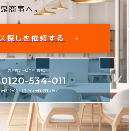
鬼商事へ。
ス探しを依頼する
フィス探しを徹底サポートいたします
私た
お客様サービス室（東京）
スビルの情報がすぐに欲しい！ そんな
0120-534-011
鬼商事へお問い合わせください。 より
より正確に、より良い情報をお届けしま
時間：9:00〜17:00（土日祝日は除く）