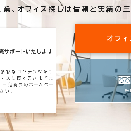
創業、
オフィス探しは
信頼と実績の三
この条件で検索する
オフィ
底サポートいたします
私たちが理想のオ
も多彩なコンテンツをご
オフィ
フィスに関するさまざま
時は三
 三鬼商事のホームペー
速く、
さい。
す。
受付