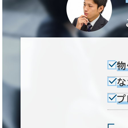
～
階数
賃料非公開物件を含む
1階
2階以上
その他
エリアを追加・変更する
駅徒歩
制震・免震構造
駐車場設備あり
1フロア面積100坪以上
3分以内
5分以内
10分以内
物
北海道
(892)
な
入居可能時期
プ
即入居可能
3か月以内
６か月以内