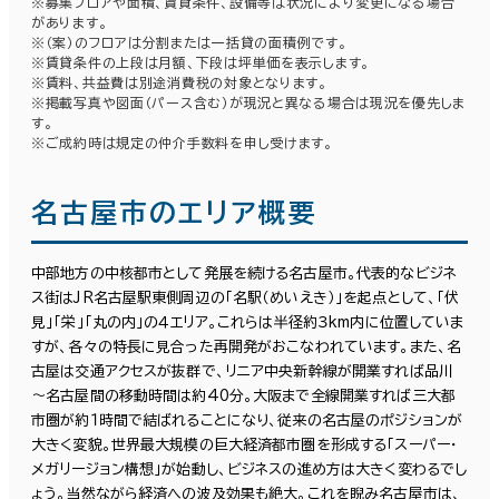
※募集フロアや面積、賃貸条件、設備等は状況により変更になる場合
があります。
※（案）のフロアは分割または一括貸の面積例です。
※賃貸条件の上段は月額、下段は坪単価を表示します。
※賃料、共益費は別途消費税の対象となります。
※掲載写真や図面（パース含む）が現況と異なる場合は現況を優先しま
す。
※ご成約時は規定の仲介手数料を申し受けます。
名古屋市のエリア概要
中部地方の中核都市として発展を続ける名古屋市。代表的なビジネ
ス街はJR名古屋駅東側周辺の「名駅（めいえき）」を起点として、「伏
見」「栄」「丸の内」の４エリア。これらは半径約３km内に位置していま
すが、各々の特長に見合った再開発がおこなわれています。また、名
古屋は交通アクセスが抜群で、リニア中央新幹線が開業すれば品川
～名古屋間の移動時間は約40分。大阪まで全線開業すれば三大都
市圏が約１時間で結ばれることになり、従来の名古屋のポジションが
大きく変貌。世界最大規模の巨大経済都市圏を形成する「スーパー・
メガリージョン構想」が始動し、ビジネスの進め方は大きく変わるでし
ょう。当然ながら経済への波及効果も絶大。これを睨み名古屋市は、