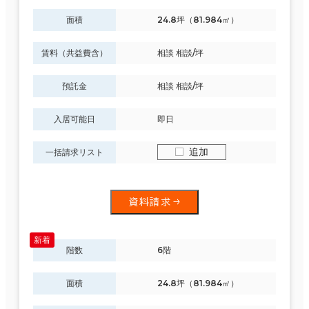
面積
24.8坪（81.984㎡）
賃料（共益費含）
相談 相談/坪
預託金
相談 相談/坪
入居可能日
即日
追加
一括請求リスト
資料請求
階数
6階
面積
24.8坪（81.984㎡）