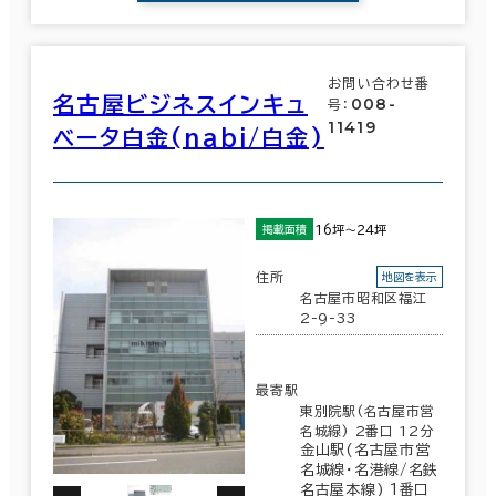
お問い合わせ番
名古屋ビジネスインキュ
008-
号：
11419
ベータ白金(nabi/白金)
16坪～24坪
掲載面積
住所
地図を表示
名古屋市昭和区福江
2-9-33
最寄駅
東別院駅(名古屋市営
名城線) 2番口 12分
金山駅(名古屋市営
名城線･名港線/名鉄
名古屋本線) 1番口