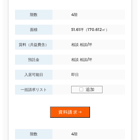
該当数
階数
4階
11室
(4棟)
面積
51.61坪（170.612㎡）
賃料（共益費含）
相談 相談/坪
この条件で検索する
預託金
相談 相談/坪
入居可能日
即日
追加
一括請求リスト
資料請求
階数
4階