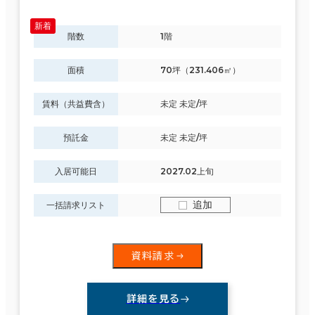
階数
1階
面積
70坪（231.406㎡）
賃料（共益費含）
未定 未定/坪
預託金
未定 未定/坪
入居可能日
2027.02上旬
追加
一括請求リスト
資料請求
詳細を見る