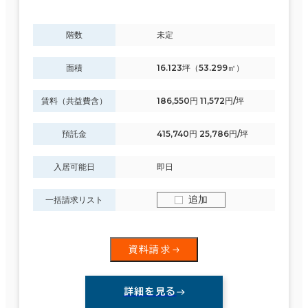
階数
未定
面積
16.123坪（53.299㎡）
賃料（共益費含）
186,550円 11,572円/坪
預託金
415,740円 25,786円/坪
入居可能日
即日
追加
一括請求リスト
資料請求
詳細を見る