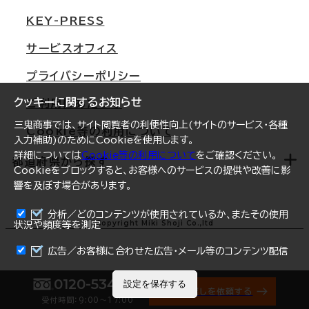
東京
三鬼商事が選ばれる理由
KEY-PRESS
大阪
一般事業主行動計画
サービスオフィス
名古屋
採用情報
プライバシーポリシー
札幌
ご契約者様の声
クッキーに関するお知らせ
ご利用にあたって
仙台
三鬼商事では、サイト閲覧者の利便性向上(サイトのサービス・各種
Cookie等の利用について
横浜
入力補助)のためにCookieを使用します。
詳細については
Cookie等の利用について
をご確認ください。
福岡
都道府県から探す
Cookieをブロックすると、お客様へのサービスの提供や改善に影
響を及ぼす場合があります。
オフィスリポート
ログイン
分析／どのコンテンツが使用されているか、またその使用
北海道
Copyright Miki Shoji Co.,ltd
状況や頻度等を測定
まとめて資料請求
青森県
広告／お客様に合わせた広告・メール等のコンテンツ配信
岩手県
0120-534-011
設定を保存する
オフィス探しを依頼する
受付時間：9:00〜17:00
宮城県