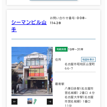
008-
お問い合わせ番号：
シーマンビル山
11428
手
19坪～31坪
掲載面積
住所
地図を表示
名古屋市昭和区山里町
66-7
最寄駅
八事日赤駅(名古屋市
営名城線) 2番口 4分
名古屋大学駅(名古屋
市営名城線) 1番口
11分