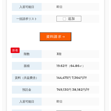
入居可能日
即日
追加
一括請求リスト
条件で絞り込む
資料請求
階数
3階
現在の条件
面積
19.62坪（64.86㎡）
賃料（共益費含）
144,475円 7,364円/坪
面積選択
坪数
人数
預託金
749,130円 38,182円/坪
～
入居可能日
即日
複数フロアを含む