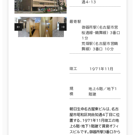
通4-13
昭和区
(11)
最寄駅
御器所駅(名古屋市営
中区
(573)
入居可能時期
桜通線･鶴舞線) 3番口
1分
即入居可能
西区
荒畑駅(名古屋市営鶴
(31)
舞線) 3番口 10分
3か月以内
東区
(100)
６か月以内
竣工
1971年11月
その他の区
(115)
６か月以上
規
地上6階／地下1
千種区
(44)
模
階建
11室
朝日生命名古屋東ビルは、名古
築年数
(4棟)
屋市昭和区阿由知通4丁目に位
該当数
置する、1971年11月竣工の地
建築中
1年以内
5年以内
上6階・地下1階建て賃貸オフィ
10年以内
20年以内
30年以内
スビルです。御器所駅3番口から