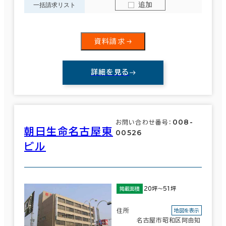
追加
一括請求リスト
資料請求
賃料選択（共益費含）
坪単価
月総額
詳細を見る
～
賃料非公開物件を含む
008-
お問い合わせ番号：
朝日生命名古屋東
00526
ビル
駅徒歩
エリアを追加・変更する
3分以内
名古屋市
(1,072)
20坪～51坪
掲載面積
5分以内
住所
地図を表示
中村区
10分以内
(198)
名古屋市昭和区阿由知