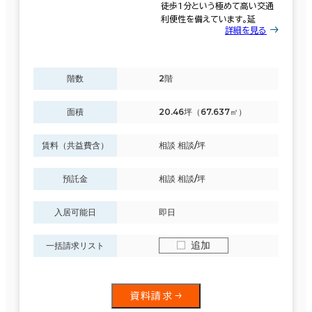
この条件で検索する
徒歩1分という極めて高い交通
利便性を備えています。延
詳細を見る
階数
階数
2階
1階
2階以上
面積
20.46坪（67.637㎡）
賃料（共益費含）
相談 相談/坪
その他
預託金
相談 相談/坪
制震・免震構造
入居可能日
即日
駐車場設備あり
追加
一括請求リスト
1フロア面積100坪以上
資料請求