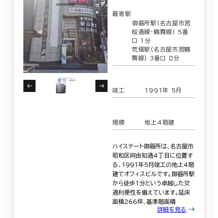
最寄駅
御器所駅(名古屋市営
桜通線･鶴舞線) 5番
口 1分
荒畑駅(名古屋市営鶴
舞線) 3番口 8分
竣工
1991年 5月
規模
地上4階建
ハイステート御器所は、名古屋市
昭和区阿由知通4丁目に位置す
る、1991年5月竣工の地上4階
建てオフィスビルです。御器所駅
から徒歩1分という卓越した交
通利便性を備えています。延床
面積266坪、基準階面積
詳細を見る