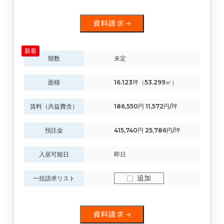
資料請求
階数
未定
面積
16.123坪（53.299㎡）
賃料（共益費含）
186,550円 11,572円/坪
預託金
415,740円 25,786円/坪
入居可能日
即日
追加
一括請求リスト
資料請求