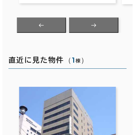
（
1
）
直近に見た物件
棟