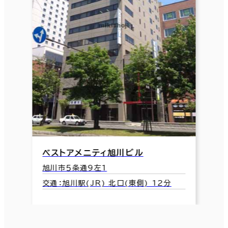
ベストアメニティ旭川ビル
旭川市５条通9左1
交通：旭川駅(JR) 北口(東側) 12分