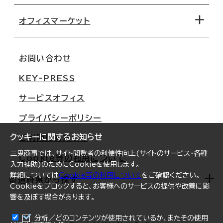
オフィス探しのためのチェックポイント
路線・駅から探す
移転コストシミュレーション
オフィスマーケット
会社概要
移転スケジュール
支店情報
オフィス移転Q&A
お問い合わせ
東京
三鬼商事が選ばれる理由
KEY-PRESS
大阪
一般事業主行動計画
サービスオフィス
名古屋
採用情報
プライバシーポリシー
札幌
ご契約者様の声
クッキーに関するお知らせ
ご利用にあたって
仙台
三鬼商事では、サイト閲覧者の利便性向上(サイトのサービス・各種
Cookie等の利用について
横浜
入力補助)のためにCookieを使用します。
詳細については
Cookie等の利用について
をご確認ください。
福岡
都道府県から探す
Cookieをブロックすると、お客様へのサービスの提供や改善に影
響を及ぼす場合があります。
オフィスリポート
ログイン
分析／どのコンテンツが使用されているか、またその使用