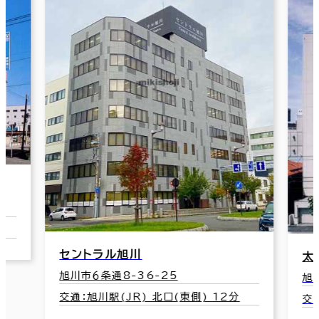
太陽生命旭川ビル
旭
旭川市１条通9右10
旭
分
交通：旭川駅(JR) 東口 4分
交