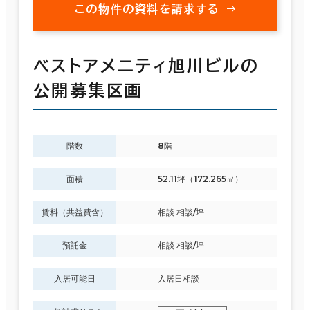
この物件の資料を請求する
ベストアメニティ旭川ビルの
公開募集区画
階数
8階
面積
52.11坪（172.265㎡）
賃料（共益費含）
相談 相談/坪
預託金
相談 相談/坪
入居可能日
入居日相談