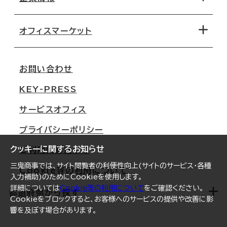
オフィス探しのためのチェックポイント
路線・駅から探す
移転コストシミュレーション
オフィスマーケット
会社概要
移転スケジュール
支店情報
オフィス移転Q&A
お問い合わせ
東京
三鬼商事が選ばれる理由
KEY-PRESS
大阪
一般事業主行動計画
サービスオフィス
名古屋
採用情報
プライバシーポリシー
札幌
ご契約者様の声
クッキーに関するお知らせ
ご利用にあたって
仙台
三鬼商事では、サイト閲覧者の利便性向上(サイトのサービス・各種
Cookie等の利用について
横浜
入力補助)のためにCookieを使用します。
詳細については
Cookie等の利用について
をご確認ください。
福岡
都道府県から探す
Cookieをブロックすると、お客様へのサービスの提供や改善に影
響を及ぼす場合があります。
オフィスリポート