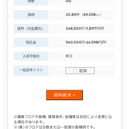
階数
4階
面積
20.89坪（69.058㎡）
賃料（共益費含）
248,500円 11,897円/坪
預託金
940,000円 44,998円/坪
入居可能日
即日
一括請求リスト
追加
資料請求
※募集フロアや面積、賃貸条件、設備等は状況により変更にな
る場合があります。
※（案）のフロアは分割または一括貸の面積例です。