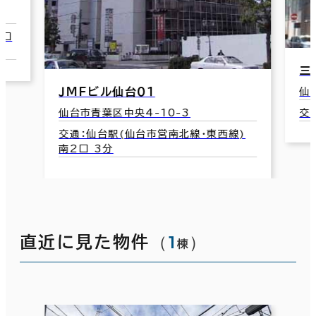
2口
三
ＪＭＦビル仙台０１
仙
仙台市青葉区中央4-10-3
交
交通：仙台駅(仙台市営南北線･東西線)
南2口 3分
（
1
）
直近に見た物件
棟