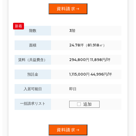
資料請求
階数
3階
面積
24.78坪（81.918㎡）
賃料（共益費含）
294,800円 11,898円/坪
預託金
1,115,000円 44,996円/坪
入居可能日
即日
一括請求リスト
追加
資料請求