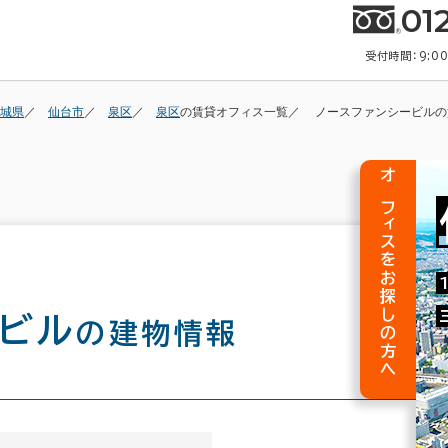
01
受付時間：9:0
城県
仙台市
泉区
泉区
の賃貸オフィス一覧
ノースファンシービルの
オフィスをお探しの方へ
ービル
の建物情報