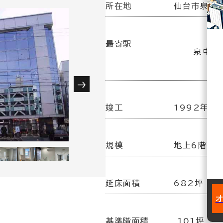
所在地
仙台市泉区泉
最寄駅
泉中央
竣工
1992年 6
規模
地上6階建
延床面積
682坪
基準階面積
101坪