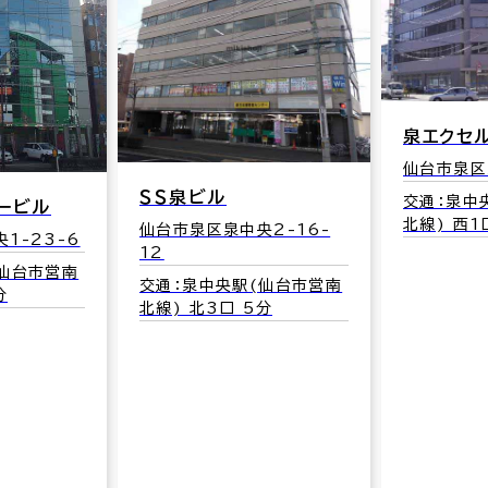
泉エクセ
仙台市泉区
ＳＳ泉ビル
交通：泉中
ービル
北線) 西1
仙台市泉区泉中央2-16-
1-23-6
12
(仙台市営南
交通：泉中央駅(仙台市営南
分
北線) 北3口 5分