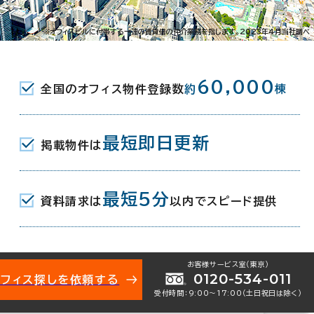
中央1-23-4
※オフィスビルに付帯する一連の賃貸借の仲介業務を指します。2023年4月当社調べ
駅(仙台市営南北線) 西1口 4分
60,000
全国のオフィス物件登録数
約
棟
最短即日更新
掲載物件は
月
最短5分
資料請求は
以内でスピード提供
お客様サービス室（東京）
0120-534-011
オフィス探しを依頼する
受付時間：9:00〜17:00（土日祝日は除く）