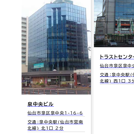
（Ｓ
-1
市営南
トラストセンタ
仙台市泉区泉中央
交通：泉中央駅
北線) 西1口 3
泉中央ビル
仙台市泉区泉中央1-16-6
交通：泉中央駅(仙台市営南
北線) 北1口 2分