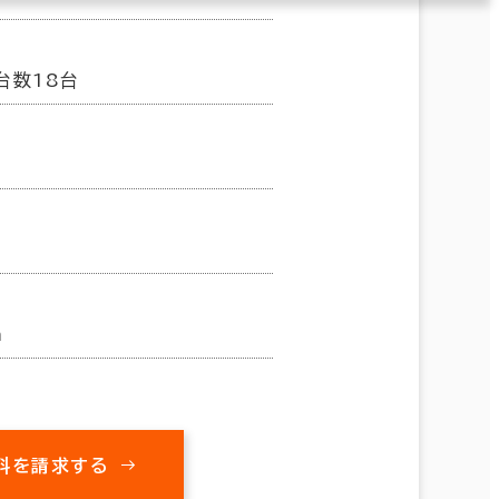
台数18台
m
料を請求する