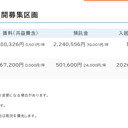
公開募集区画
賃料（共益費含）
預託金
入
488,326円
2,240,556円
8,501円/坪
39,001円/坪
167,200円
501,600円
202
8,000円/坪
24,000円/坪
り変更になる場合があります。
す。
合は現況を優先します。