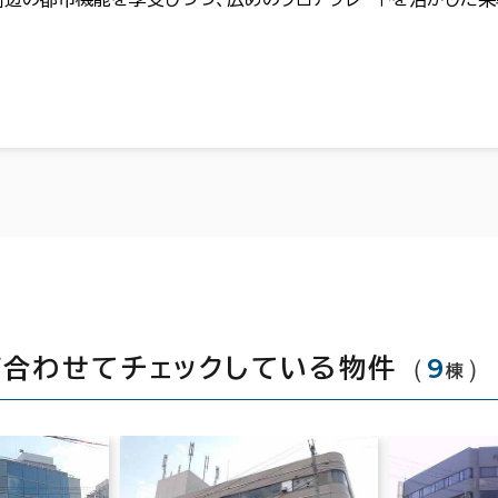
（
9
）
が合わせてチェックしている物件
棟