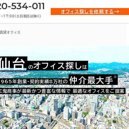
20-534-011
オフィス探しを依頼する
0〜17:00（土日祝日は除く）
賃貸オフィス
仙台
オフィス探し
の
は
※
仲介最大手
002-00566
1965年創業・契約実績8万社の
お問い合わせ番号：
三鬼商事が最新かつ豊富な情報で
最適なオフィスをご提案