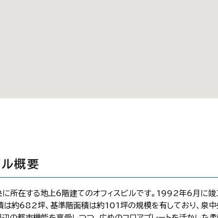
ビル概要
に所在する地上6階建てのオフィスビルです。1992年6月に竣
積は約682坪、基準階面積は約101坪の規模を有しており、泉
周辺の都市機能を享受しつつ、広めのフロアプレートを活かした