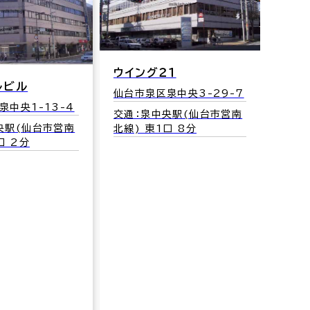
ウイング２１
ルビル
仙台市泉区泉中央3-29-7
泉中央1-13-4
輝ビ
交通：泉中央駅(仙台市営南
央駅(仙台市営南
北線) 東1口 8分
仙台市
口 2分
18
交通：