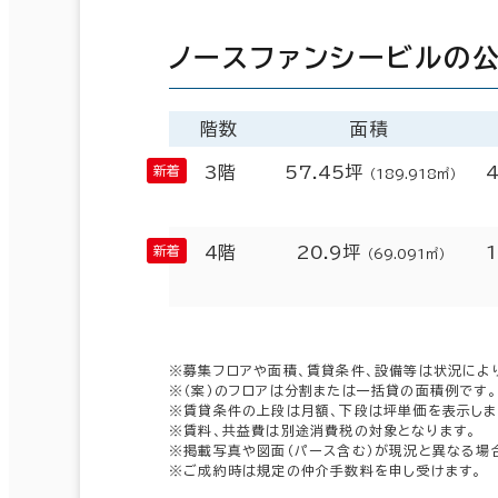
ノースファンシービルの
階数
面積
3階
57.45坪
（189.918㎡）
4階
20.9坪
（69.091㎡）
※募集フロアや面積、賃貸条件、設備等は状況によ
※（案）のフロアは分割または一括貸の面積例です。
※賃貸条件の上段は月額、下段は坪単価を表示しま
※賃料、共益費は別途消費税の対象となります。
※掲載写真や図面（パース含む）が現況と異なる場
※ご成約時は規定の仲介手数料を申し受けます。