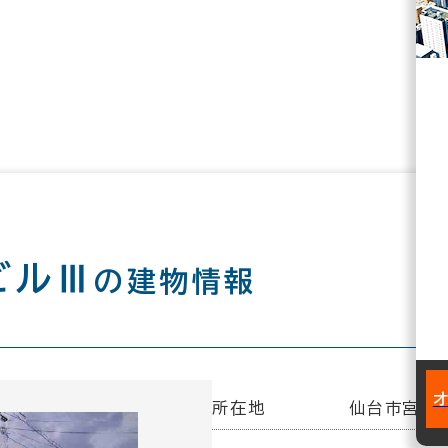
ビルⅢ
の建物情報
所在地
仙台市宮城野