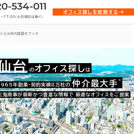
20-534-011
オフィス探しを依頼する
0〜17:00（土日祝日は除く）
トビルⅢの賃貸オフィス
仙台
オフィス探し
の
は
002-10595
お問い合わせ番号：
※
仲介最大手
1965年創業・契約実績8万社の
三鬼商事が最新かつ豊富な情報で
最適なオフィスをご提案
た。