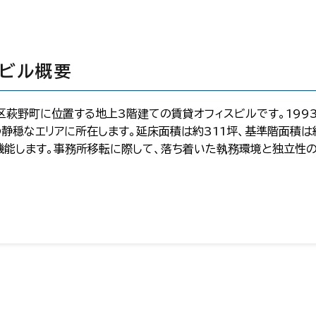
のビル概要
区萩野町に位置する地上3階建ての賃貸オフィスビルです。199
の静穏なエリアに所在します。延床面積は約311坪、基準階面積
機能します。事務所移転に際して、落ち着いた執務環境と独立性