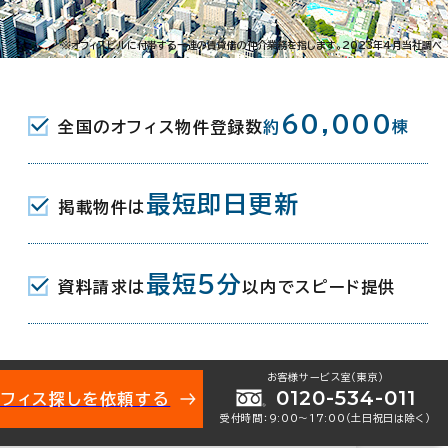
※オフィスビルに付帯する一連の賃貸借の仲介業務を指します。2023年4月当社調べ
60,000
全国のオフィス物件登録数
約
棟
最短即日更新
掲載物件は
002-10595
お問い合わせ番号：
最短5分
資料請求は
以内でスピード提供
お客様サービス室（東京）
0120-534-011
オフィス探しを依頼する
区萩野町2-3-1
受付時間：9:00〜17:00（土日祝日は除く）