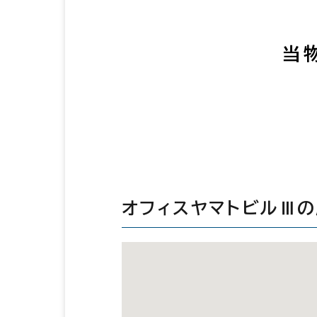
当
オフィスヤマトビルⅢ