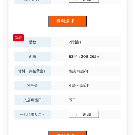
資料請求
階数
2階(案)
面積
63坪（208.265㎡）
賃料（共益費含）
相談 相談/坪
預託金
相談 相談/坪
入居可能日
即日
追加
一括請求リスト