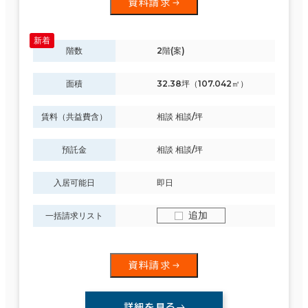
資料請求
階数
2階(案)
面積
32.38坪（107.042㎡）
賃料（共益費含）
相談 相談/坪
預託金
相談 相談/坪
入居可能日
即日
追加
一括請求リスト
資料請求
詳細を見る