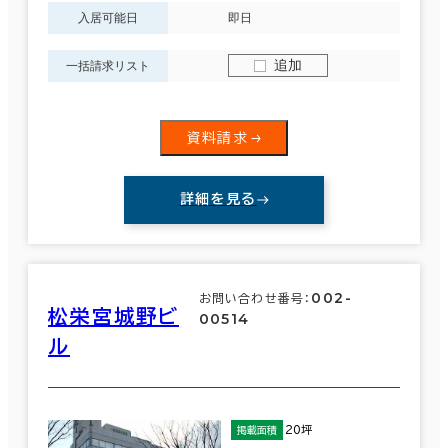
駅徒歩
入居可能日
即日
3分以内
追加
一括請求リスト
エリアを追加・変更する
5分以内
仙台市
(590)
10分以内
資料請求
青葉区
(444)
詳細を見る
泉区
(29)
入居可能時期
即入居可能
宮城野区
002-
(83)
お問い合わせ番号：
松栄宮城野ビ
00514
3か月以内
ル
若林区
(31)
６か月以内
太白区
(3)
６か月以上
20坪
掲載面積