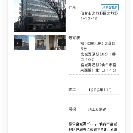
12室
(5棟)
住所
地図を表示
該当数
仙台市宮城野区宮城野
1-12-15
築年数
この条件で検索する
建築中
1年以内
5年以内
最寄駅
10年以内
20年以内
30年以内
榴ヶ岡駅(JR) 2番口
5分
宮城野原駅(JR) 1番
口 10分
宮城野通駅(仙台市営
東西線) 北1口 14分
階数
1階
2階以上
竣工
1989年11月
規模
地上6階建
その他
松栄宮城野ビルは、仙台市宮城
野区宮城野に位置する地上6階
制震・免震構造