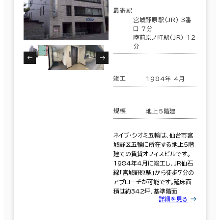
最寄駅
宮城野原駅(JR) 3番
口 7分
陸前原ノ町駅(JR) 12
分
竣工
1984年 4月
規模
地上5階建
ネイヴ・シオミ五輪は、仙台市宮
城野区五輪に所在する地上5階
建ての賃貸オフィスビルです。
1984年4月に竣工し、JR仙石
線「宮城野原駅」から徒歩7分の
アプローチが可能です。延床面
積は約342坪、基準階面
詳細を見る