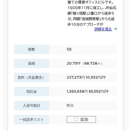
建ての賃貸オフィスビルです。
1989年11月に竣工し、JR仙石
駐車場設備あり
線「榴ヶ岡駅」2番口から徒歩5
分、同線「宮城野原駅」からも徒
1フロア面積100坪以上
歩10分のアプローチが
詳細を見る
階数
1階
該当数
12室
面積
20.79坪（68.728㎡）
(5棟)
賃料（共益費含）
227,273円 10,932円/坪
預託金
1,363,638円 65,592円/坪
この条件で検索する
入居可能日
即日
追加
一括請求リスト