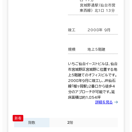
宮城野通駅(仙台市営
東西線) 北1口 13分
竣工
2008年 9月
規模
地上5階建
いちご仙台イーストビルは、仙台
市宮城野区宮城野に位置する地
上5階建てのオフィスビルです。
2008年9月に竣工し、JR仙石
線「榴ヶ岡駅」2番口から徒歩4
分のアプローチが可能です。延
床面積は約1,854坪
詳細を見る
階数
2階