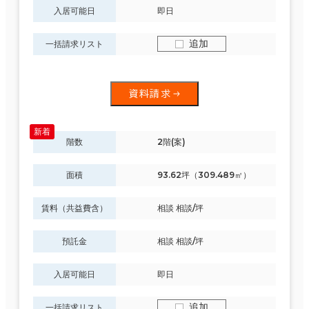
入居可能日
即日
追加
一括請求リスト
資料請求
階数
2階(案)
面積
93.62坪（309.489㎡）
賃料（共益費含）
相談 相談/坪
預託金
相談 相談/坪
入居可能日
即日
追加
一括請求リスト