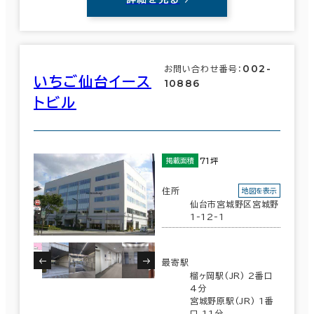
002-
お問い合わせ番号：
いちご仙台イース
10886
トビル
71坪
掲載面積
住所
地図を表示
仙台市宮城野区宮城野
1-12-1
最寄駅
榴ヶ岡駅(JR) 2番口
4分
宮城野原駅(JR) 1番
口 11分