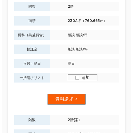
階数
2階
面積
230.1坪（760.665㎡）
賃料（共益費含）
相談 相談/坪
預託金
相談 相談/坪
入居可能日
即日
追加
一括請求リスト
資料請求
階数
2階(案)