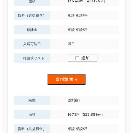
面積
136.48坪（451.176㎡）
賃料（共益費含）
相談 相談/坪
預託金
相談 相談/坪
入居可能日
即日
追加
一括請求リスト
資料請求
階数
2階(案)
面積
167.1坪（552.399㎡）
賃料（共益費含）
相談 相談/坪