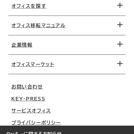
オフィスを探す
オフィス移転マニュアル
エリアから探す
地図から探す
企業情報
オフィス探しのためのチェックポイント
路線・駅から探す
移転コストシミュレーション
オフィスマーケット
会社概要
移転スケジュール
支店情報
オフィス移転Q&A
お問い合わせ
東京
三鬼商事が選ばれる理由
KEY-PRESS
大阪
一般事業主行動計画
サービスオフィス
名古屋
採用情報
プライバシーポリシー
札幌
ご契約者様の声