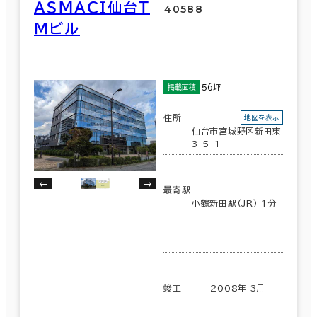
ＡＳＭＡＣＩ仙台Ｔ
40588
Ｍビル
56坪
掲載面積
住所
地図を表示
仙台市宮城野区新田東
3-5-1
最寄駅
小鶴新田駅(JR) 1分
条件で絞り込む
現在の条件
竣工
2008年 3月