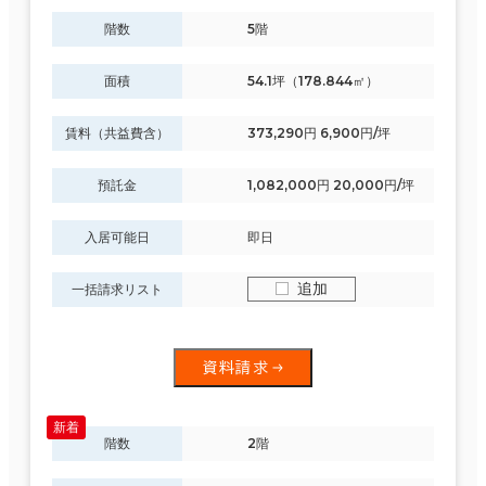
階数
5階
面積
54.1坪（178.844㎡）
賃料（共益費含）
373,290円 6,900円/坪
預託金
1,082,000円 20,000円/坪
入居可能日
即日
追加
一括請求リスト
資料請求
階数
2階