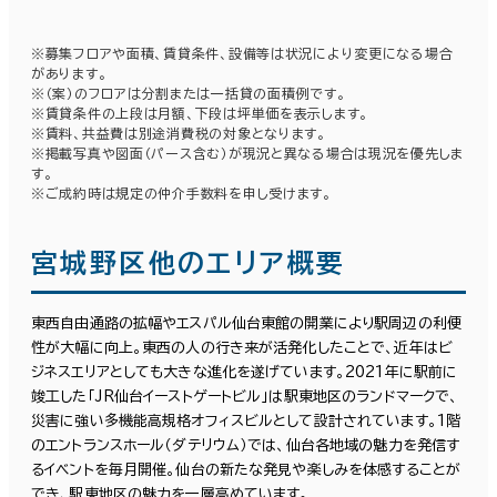
※募集フロアや面積、賃貸条件、設備等は状況により変更になる場合
があります。
※（案）のフロアは分割または一括貸の面積例です。
※賃貸条件の上段は月額、下段は坪単価を表示します。
※賃料、共益費は別途消費税の対象となります。
※掲載写真や図面（パース含む）が現況と異なる場合は現況を優先しま
す。
※ご成約時は規定の仲介手数料を申し受けます。
宮城野区他のエリア概要
東西自由通路の拡幅やエスパル仙台東館の開業により駅周辺の利便
性が大幅に向上。東西の人の行き来が活発化したことで、近年はビ
ジネスエリアとしても大きな進化を遂げています。2021年に駅前に
竣工した「JR仙台イーストゲートビル」は駅東地区のランドマークで、
災害に強い多機能高規格オフィスビルとして設計されています。1階
のエントランスホール（ダテリウム）では、仙台各地域の魅力を発信す
るイベントを毎月開催。仙台の新たな発見や楽しみを体感することが
でき、駅東地区の魅力を一層高めています。