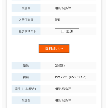
預託金
相談 相談/坪
入居可能日
即日
追加
一括請求リスト
資料請求
階数
2階(案)
面積
197.72坪（653.623㎡）
賃料（共益費含）
相談 相談/坪
預託金
相談 相談/坪