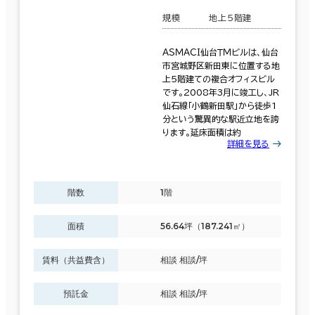
面積選択
規模
地上5階建
坪数
人数
ＡＳＭＡＣＩ仙台ＴＭビルは、仙台
～
市宮城野区新田東に位置する地
上5階建ての複合オフィスビル
複数フロアを含む
です。2008年3月に竣工し、JR
仙石線「小鶴新田駅」から徒歩1
分という驚異的な駅近立地を誇
ります。延床面積は約
詳細を見る
賃料選択（共益費含）
階数
1階
坪単価
月総額
～
面積
56.64坪（187.241㎡）
賃料非公開物件を含む
賃料（共益費含）
相談 相談/坪
預託金
相談 相談/坪