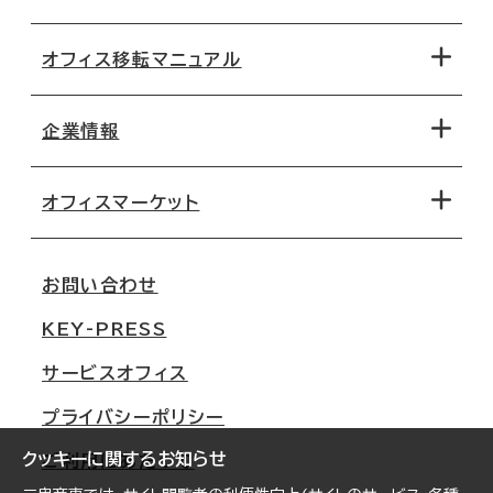
オフィス移転マニュアル
エリアから探す
地図から探す
企業情報
オフィス探しのためのチェックポイント
路線・駅から探す
移転コストシミュレーション
オフィスマーケット
会社概要
移転スケジュール
支店情報
オフィス移転Q&A
お問い合わせ
東京
三鬼商事が選ばれる理由
KEY-PRESS
大阪
一般事業主行動計画
サービスオフィス
名古屋
採用情報
プライバシーポリシー
札幌
ご契約者様の声
クッキーに関するお知らせ
ご利用にあたって
仙台