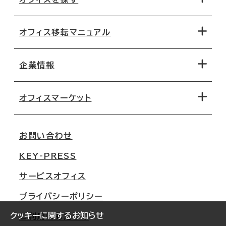
オフィス移転マニュアル
エリアから探す
地図から探す
企業情報
オフィス探しのためのチェックポイント
路線・駅から探す
移転コストシミュレーション
オフィスマーケット
会社概要
移転スケジュール
支店情報
オフィス移転Q&A
お問い合わせ
東京
三鬼商事が選ばれる理由
KEY-PRESS
大阪
一般事業主行動計画
サービスオフィス
名古屋
採用情報
プライバシーポリシー
札幌
ご契約者様の声
クッキーに関するお知らせ
ご利用にあたって
仙台