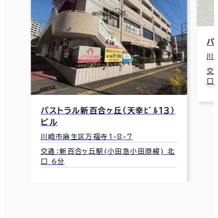
パ
川
交
口
パストラル新百合ヶ丘（天幸ﾋﾞﾙ１３）
ビル
川崎市麻生区万福寺1-8-7
交通：新百合ヶ丘駅(小田急小田原線) 北
口 6分