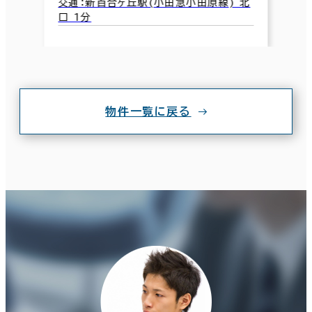
交通：新百合ヶ丘駅(小田急小田原線) 北
口 1分
物件一覧に戻る