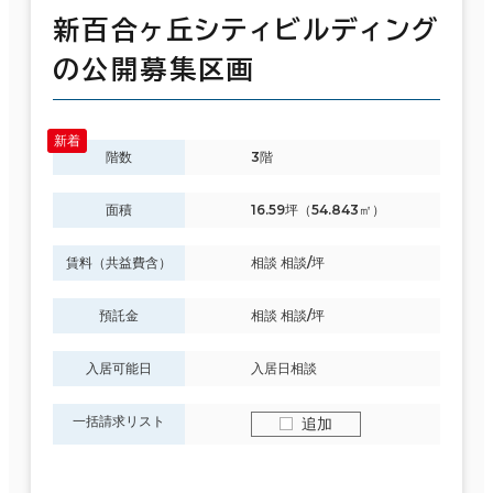
新百合ヶ丘シティビルディング
の公開募集区画
階数
3階
面積
16.59坪（54.843㎡）
賃料（共益費含）
相談 相談/坪
預託金
相談 相談/坪
入居可能日
入居日相談
一括請求リスト
追加