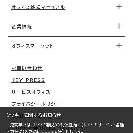
オフィス移転マニュアル
エリアから探す
地図から探す
企業情報
オフィス探しのためのチェックポイント
路線・駅から探す
移転コストシミュレーション
オフィスマーケット
会社概要
移転スケジュール
支店情報
オフィス移転Q&A
お問い合わせ
東京
三鬼商事が選ばれる理由
KEY-PRESS
大阪
一般事業主行動計画
サービスオフィス
名古屋
採用情報
プライバシーポリシー
札幌
ご契約者様の声
クッキーに関するお知らせ
ご利用にあたって
仙台
三鬼商事では、サイト閲覧者の利便性向上(サイトのサービス・各種
Cookie等の利用について
横浜
入力補助)のためにCookieを使用します。