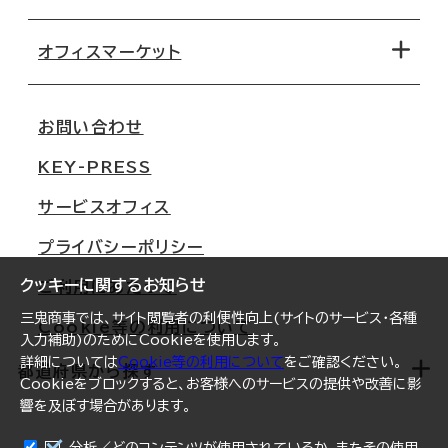
オフィス探しのためのチェックポイント
路線・駅から探す
移転コストシミュレーション
オフィスマーケット
会社概要
移転スケジュール
支店情報
オフィス移転Q&A
お問い合わせ
東京
三鬼商事が選ばれる理由
KEY-PRESS
大阪
一般事業主行動計画
サービスオフィス
名古屋
採用情報
プライバシーポリシー
札幌
ご契約者様の声
クッキーに関するお知らせ
ご利用にあたって
仙台
三鬼商事では、サイト閲覧者の利便性向上(サイトのサービス・各種
Cookie等の利用について
横浜
入力補助)のためにCookieを使用します。
詳細については
Cookie等の利用について
をご確認ください。
福岡
都道府県から探す
Cookieをブロックすると、お客様へのサービスの提供や改善に影
響を及ぼす場合があります。
オフィスリポート
ログイン