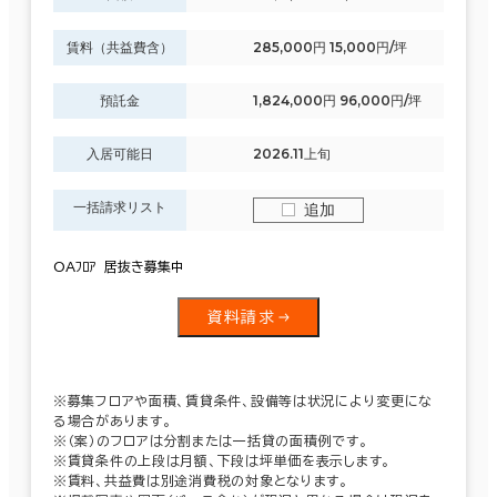
賃料（共益費含）
285,000円 15,000円/坪
預託金
1,824,000円 96,000円/坪
入居可能日
2026.11上旬
一括請求リスト
追加
OAﾌﾛｱ 居抜き募集中
資料請求
※募集フロアや面積、賃貸条件、設備等は状況により変更にな
る場合があります。
※（案）のフロアは分割または一括貸の面積例です。
※賃貸条件の上段は月額、下段は坪単価を表示します。
※賃料、共益費は別途消費税の対象となります。