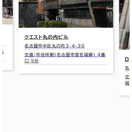
-30
営名城線) 4番
ＤＤＳビル
名古屋市中区丸の内3-6-41
交通：久屋大通駅(名古屋市営桜通線･名
城線) 2番口 4分