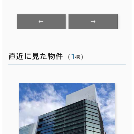
（
1
）
直近に見た物件
棟