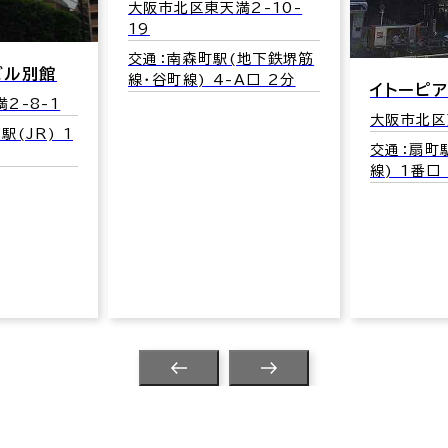
2-10-
(地下鉄堺筋
北ビル２
A口 2分
イトーピア扇町ビル
大阪市北区
大阪市北区天神橋4-7-13
交通：大江
線) 6番口
交通：扇町駅(地下鉄堺筋
線) 1番口 1分