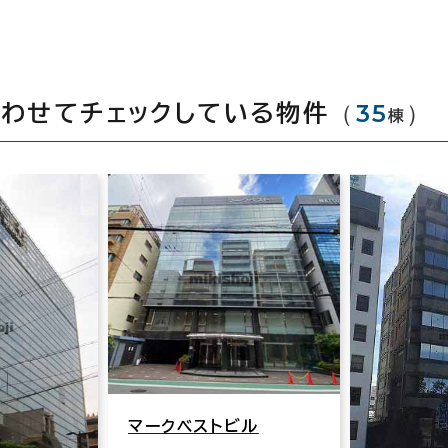
（
35
）
合わせてチェックしている物件
棟
ビル