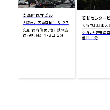
大阪市北区東天満
19
交通：南森町駅
若杉センタービル別館
線･谷町線) 4-
-27
大阪市北区東天満2-8-1
鉄堺筋
交通：大阪天満宮駅(JR) 1
2分
番口 2分